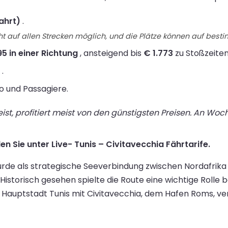
ahrt)
.
t auf allen Strecken möglich, und die Plätze können auf best
95 in einer Richtung
, ansteigend bis
€ 1.773
zu Stoßzeiten
.
to und Passagiere.
st, profitiert meist von den günstigsten Preisen. An Wo
en Sie unter Live- Tunis – Civitavecchia Fährtarife.
rde als strategische Seeverbindung zwischen Nordafrika u
storisch gesehen spielte die Route eine wichtige Rolle b
 Hauptstadt Tunis mit Civitavecchia, dem Hafen Roms, ve