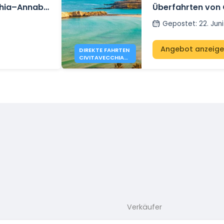
chia–Annaba
Überfahrten von 
en
Tunis mit GNV fü
Gepostet
:
22. Jun
buchbar
Angebot anzeig
DIREKTE FAHRTEN
CIVITAVECCHIA–
TUNIS MIT GNV
JETZT BUCHBAR
Verkäufer