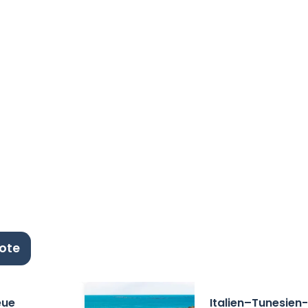
ote
eue
Italien–Tunesien-