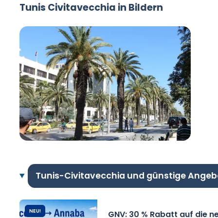
Tunis Civitavecchia in Bildern
Tunis-Civitavecchia und günstige Angeb
NEU!
GNV: 30 % Rabatt auf die n