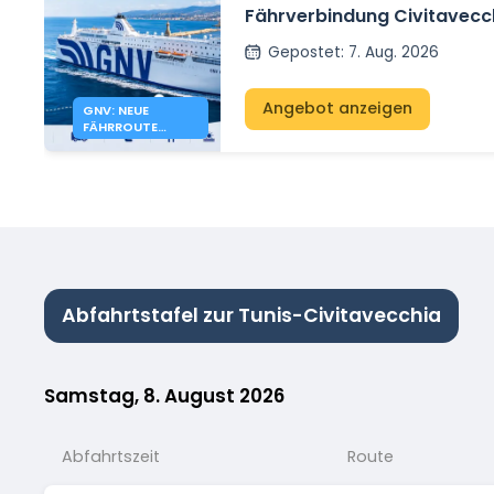
Fährverbindung Civitavec
zwischen Italien und Algeri
Gepostet
:
7. Aug. 2026
Angebot anzeigen
GNV: NEUE
FÄHRROUTE
CIVITAVECCHIA
ANNABA
Abfahrtstafel zur Tunis-Civitavecchia
Samstag, 8. August 2026
Abfahrtszeit
Route