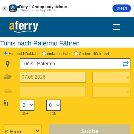
aFerry - Cheap ferry tickets
OFFEN
In der aFerry-App öffnen
Tunis nach Palermo Fähren
Hin und Rückfahrt
einfache Fahrt
Andere Rückfahrt
18+
< 18
Suche