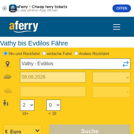
aFerry - Cheap ferry tickets
OFFEN
In der aFerry-App öffnen
Vathy bis Evdilos Fähre
Hin und Rückfahrt
einfache Fahrt
Andere Rückfahrt
18+
< 18
Suche