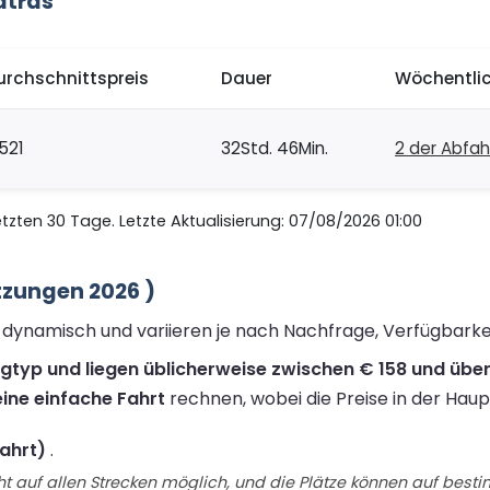
atras
urchschnittspreis
Dauer
Wöchentli
521
32Std. 46Min.
2 der Abfah
zten 30 Tage. Letzte Aktualisierung: 07/08/2026 01:00
tzungen 2026 )
nd dynamisch und variieren je nach Nachfrage, Verfügbark
ugtyp und liegen üblicherweise zwischen € 158 und über
ine einfache Fahrt
rechnen, wobei die Preise in der Haup
Fahrt)
.
t auf allen Strecken möglich, und die Plätze können auf best