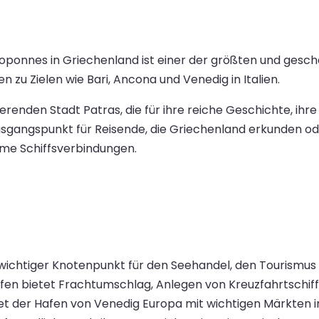
ponnes in Griechenland ist einer der größten und geschäf
zu Zielen wie Bari, Ancona und Venedig in Italien.
erenden Stadt Patras, die für ihre reiche Geschichte, ihr
Ausgangspunkt für Reisende, die Griechenland erkunden od
eme Schiffsverbindungen.
wichtiger Knotenpunkt für den Seehandel, den Tourismus un
en bietet Frachtumschlag, Anlegen von Kreuzfahrtschif
ndet der Hafen von Venedig Europa mit wichtigen Märkten