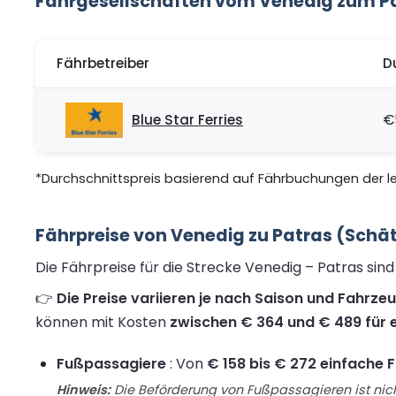
Fährgesellschaften vom Venedig zum P
Fährbetreiber
D
Blue Star Ferries
€
*Durchschnittspreis basierend auf Fährbuchungen der let
Fährpreise von Venedig zu Patras (Schä
Die Fährpreise für die Strecke Venedig – Patras si
👉
Die Preise variieren je nach Saison und Fahrze
können mit Kosten
zwischen € 364 und € 489 für e
Fußpassagiere
: Von
€ 158 bis € 272 einfache 
Hinweis:
Die Beförderung von Fußpassagieren ist nich