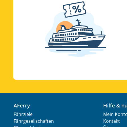
AFerry
Hilfe & 
Fährziele
Mein Kont
Fährgesellschaften
Kontakt