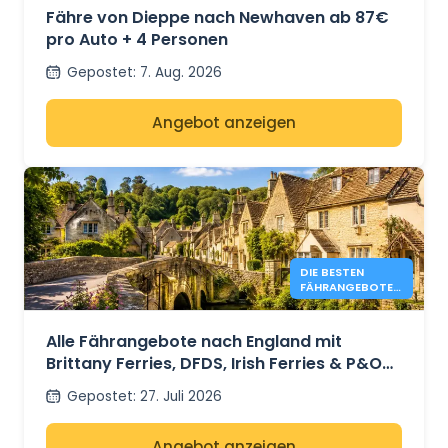
Fähre von Dieppe nach Newhaven ab 87€
pro Auto + 4 Personen
Gepostet
:
7. Aug. 2026
Angebot anzeigen
DIE BESTEN
FÄHRANGEBOTE
NACH ENGLAND
IM JAHR 2026 AB
41 €
Alle Fährangebote nach England mit
Brittany Ferries, DFDS, Irish Ferries & P&O
Ferries – ab 41 €
Gepostet
:
27. Juli 2026
Angebot anzeigen