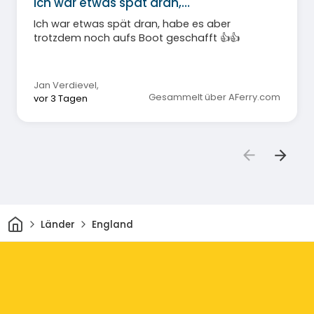
Ich war etwas spät dran,…
Ich war etwas spät dran, habe es aber
trotzdem noch aufs Boot geschafft 👍👍
Jan Verdievel
,
Gesammelt über AFerry.com
vor 3 Tagen
Heim
Länder
England