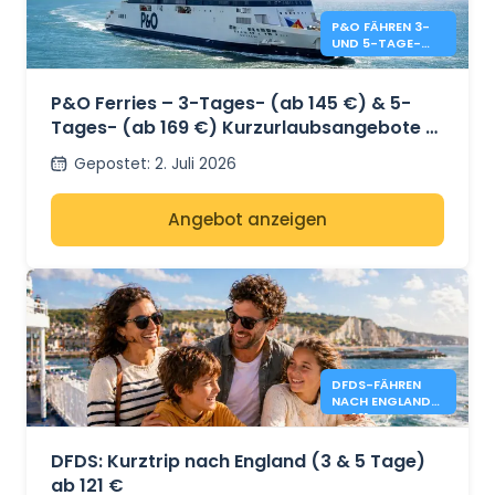
P&O FÄHREN 3-
UND 5-TAGE-
SONDERANGEBO
TE
P&O Ferries – 3-Tages- (ab 145 €) & 5-
Tages- (ab 169 €) Kurzurlaubsangebote –
Dover nach Calais
Gepostet
:
2. Juli 2026
Angebot anzeigen
DFDS-FÄHREN
NACH ENGLAND
AB 121 €
DFDS: Kurztrip nach England (3 & 5 Tage)
ab 121 €