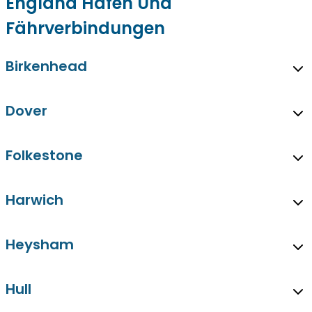
England Häfen Und
Fährverbindungen
Birkenhead
Dover
Folkestone
Harwich
Heysham
Hull