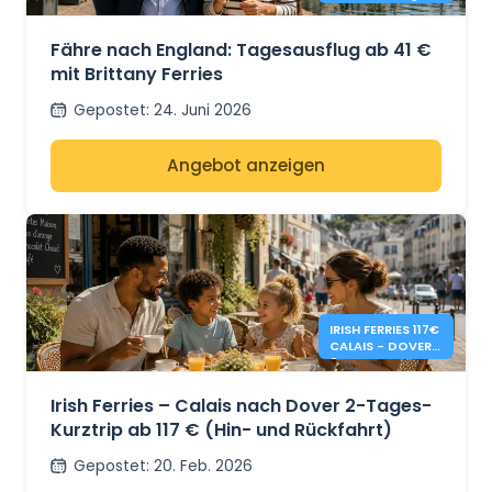
TAGESAUSFLÜGE
NACH ENGLAND
AB 41 €
Fähre nach England: Tagesausflug ab 41 €
mit Brittany Ferries
Gepostet
:
24. Juni 2026
Angebot anzeigen
IRISH FERRIES 117€
CALAIS - DOVER
2-TAGES-HIN-
UND RÜCKFAHRT
Irish Ferries – Calais nach Dover 2-Tages-
Kurztrip ab 117 € (Hin- und Rückfahrt)
Gepostet
:
20. Feb. 2026