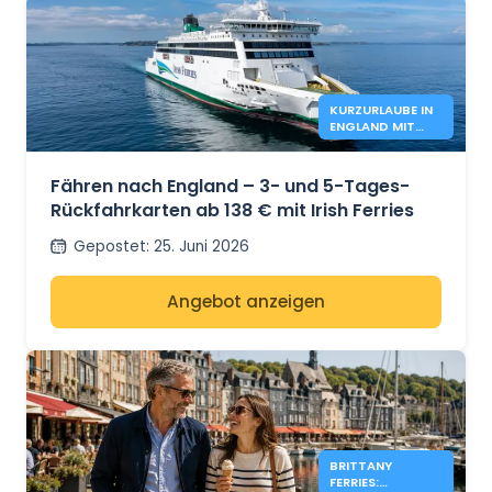
KURZURLAUBE IN
ENGLAND MIT
IRISH FERRIES –
138€*
Fähren nach England – 3- und 5-Tages-
Rückfahrkarten ab 138 € mit Irish Ferries
Gepostet
:
25. Juni 2026
Angebot anzeigen
BRITTANY
FERRIES: