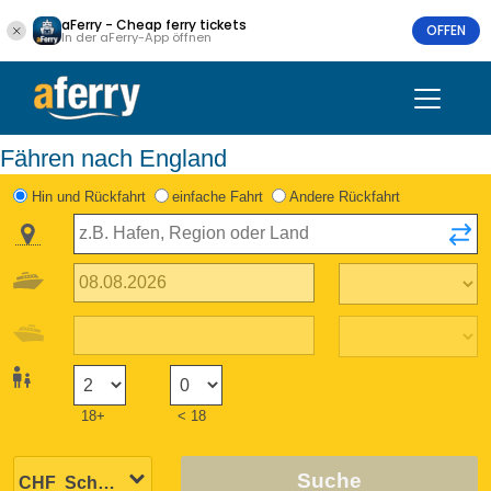
aFerry - Cheap ferry tickets
OFFEN
In der aFerry-App öffnen
Fähren nach England
Hin und Rückfahrt
einfache Fahrt
Andere Rückfahrt
18+
< 18
Suche