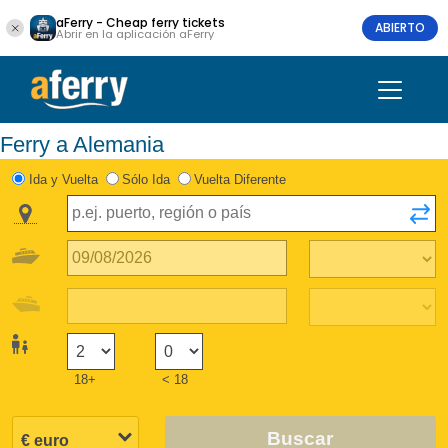
aFerry - Cheap ferry tickets
ABIERTO
Abrir en la aplicación aFerry
Ferry a Alemania
Ida y Vuelta
Sólo Ida
Vuelta Diferente
18+
< 18
Buscar