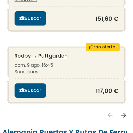
151,60 €
Buscar
¡Gran oferta!
Rodby
→
Puttgarden
dom, 9 ago, 16:45
Scandlines
117,00 €
Buscar
Alemania Puertos Y Rutas De Ferry