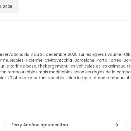
l. 2026
réservations du 8 au 25 décembre 2025 sur les lignes Livourne–Olb
erme, Naples–Palerme, Civitavecchia–Barcelone, Porto Torres–Barc
le tarif de base, l’hébergement, les véhicules et les animaux, réd
 non remboursables mais modifiables selon les règles de la compagn
nvier 2024 avec montant variable selon la ligne et non remboursab
Ferry Ancône Igoumenitsa