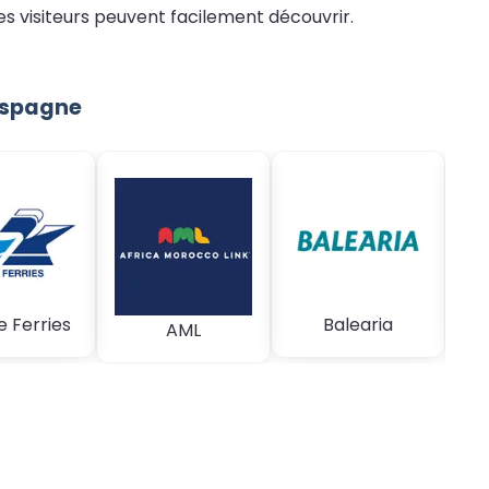
s visiteurs peuvent facilement découvrir.
Espagne
Ba
e Ferries
Balearia
Ca
AML