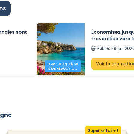
ons
ernales sont
Économisez jusqu
traversées vers 
Publié
:
29 juil. 202
Voir la promotio
GNV : JUSQU’À 50
% DE RÉDUCTION
VERS LES
BALÉARES
pagne
Super affaire !