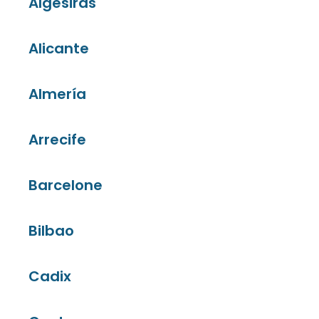
Algésiras
Alicante
Almería
Arrecife
Barcelone
Bilbao
Cadix