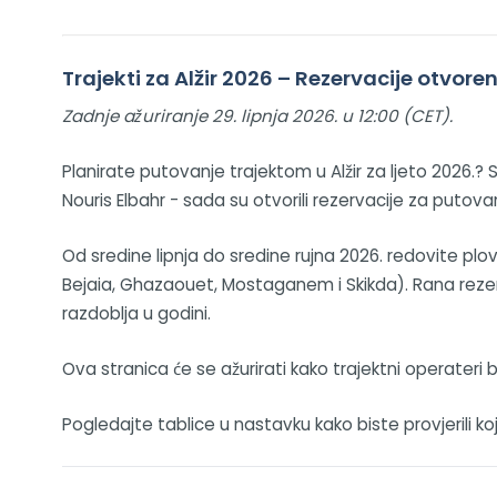
Trajekti za Alžir 2026 – Rezervacije otvore
Zadnje ažuriranje 29. lipnja 2026. u 12:00 (CET).
Planirate putovanje trajektom u Alžir za ljeto 2026.? 
Nouris Elbahr - sada su otvorili rezervacije za putovan
Od sredine lipnja do sredine rujna 2026. redovite plovi
Bejaia, Ghazaouet, Mostaganem i Skikda). Rana rezerv
razdoblja u godini.
Ova stranica će se ažurirati kako trajektni operateri 
Pogledajte tablice u nastavku kako biste provjerili k