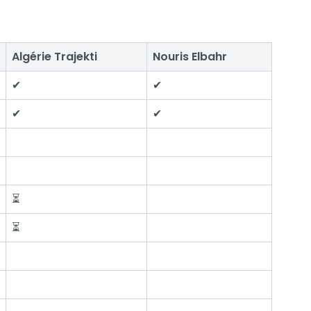
Algérie Trajekti
Nouris Elbahr
✔
✔
✔
✔
⏳
⏳