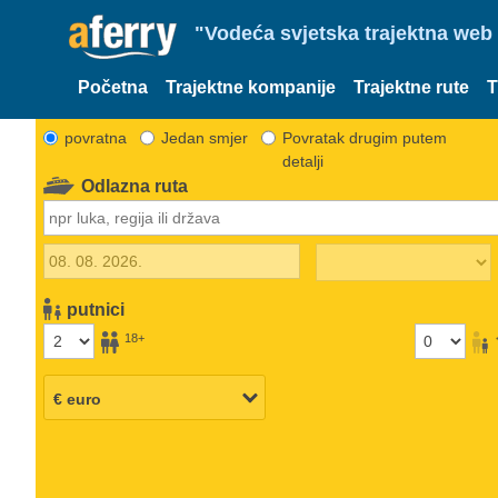
"Vodeća svjetska trajektna web 
Početna
Trajektne kompanije
Trajektne rute
T
povratna
Jedan smjer
Povratak drugim putem
detalji
Odlazna ruta
putnici
18+