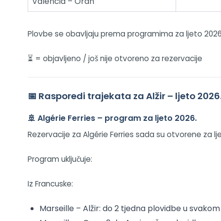
Valencia – Oran
Plovbe se obavljaju prema programima za ljeto 2026. k
⏳ = objavljeno / još nije otvoreno za rezervacije
📅 Rasporedi trajekata za Alžir – ljeto 20
🚢 Algérie Ferries – program za ljeto 2026.
Rezervacije za Algérie Ferries sada su otvorene za lj
Program uključuje:
Iz Francuske:
Marseille – Alžir: do 2 tjedna plovidbe u svako