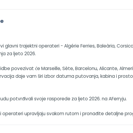
ne
Svi glavni trajektni operateri - Algérie Ferries, Baleària, Cor
ja za ljeto 2026.
dbe povezivat će Marseille, Sète, Barcelonu, Alicante, Almeriu 
acija daje vam širi izbor datuma putovanja, kabina i prosto
budu potvrđivali svoje rasporede za ljeto 2026. na AFerryju.
oji operateri upravljaju svakom rutom i pronađite detaljne pr