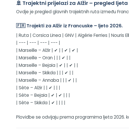
🚢 Trajektni prijelazi za Alžir – pregled ljeta
Ovdje je pregled glavnih trajektnih ruta između Francus
🇫🇷 Trajekti za Alžir iz Francuske – ljeto 2026.
| Ruta | Corsica Linea | GNV | Algérie Ferries | Nouris El
| --- | --- | --- | --- |
| Marseille – Alžir | ✔ | | ✔ | ✔ |
| Marseille – Oran | | | ✔ | |
| Marseille – Bejaia | ✔ | | ✔ | |
| Marseille – Skikda | | | ✔ | |
| Marseille – Annaba | | | ✔ | |
| Sète – Alžir | | ✔ | | |
| Sète – Bejaia | ✔ | ✔ | | |
| Sète – Skikda | ✔ | | | |
Plovidbe se odvijaju prema programima ljeta 2026. koje