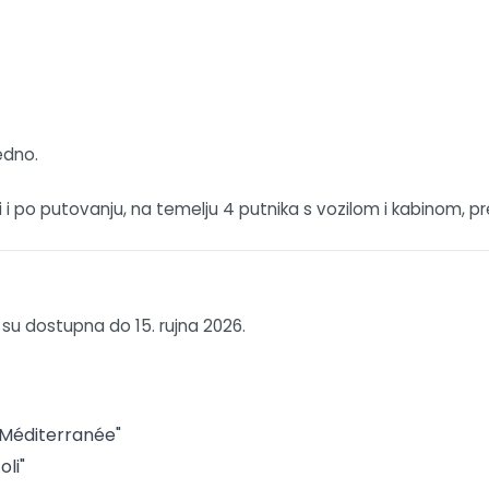
edno.
i po putovanju, na temelju 4 putnika s vozilom i kabinom, p
 su dostupna do 15. rujna 2026.
 "Méditerranée"
li"