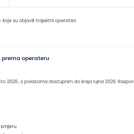
oje su objavili trajektni operateri.
26. prema operateru
eto 2026., s polascima dostupnim do kraja rujna 2026. Raspor
m smjeru