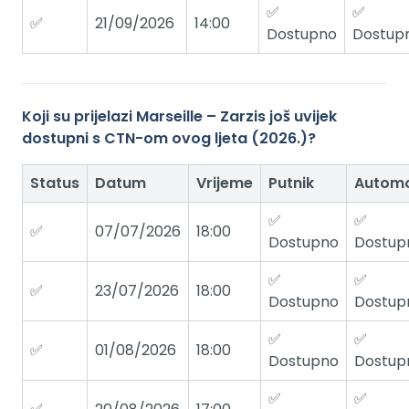
✅
✅
✅
21/09/2026
14:00
Dostupno
Dostup
Koji su prijelazi Marseille – Zarzis još uvijek
dostupni s CTN-om ovog ljeta (2026.)?
Status
Datum
Vrijeme
Putnik
Automo
✅
✅
✅
07/07/2026
18:00
Dostupno
Dostup
✅
✅
✅
23/07/2026
18:00
Dostupno
Dostup
✅
✅
✅
01/08/2026
18:00
Dostupno
Dostup
✅
✅