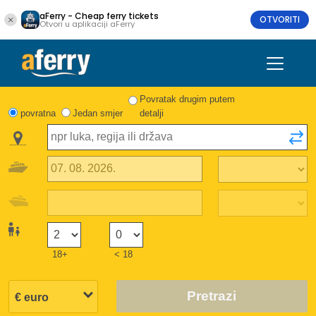
aFerry - Cheap ferry tickets
OTVORITI
Otvori u aplikaciji aFerry
Povratak drugim putem
povratna
Jedan smjer
detalji
18+
< 18
Pretrazi