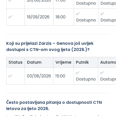
✅
20/08/2026
17:00
Dostupno
Dostup
✅
✅
✅
19/09/2026
18:00
Dostupno
Dostup
Koji su prijelazi Zarzis – Genova još uvijek
dostupni s CTN-om ovog ljeta (2026.)?
Status
Datum
Vrijeme
Putnik
Automo
✅
✅
✅
03/08/2026
15:00
Dostupno
Dostup
Često postavljana pitanja o dostupnosti CTN
letova za ljeto 2026.