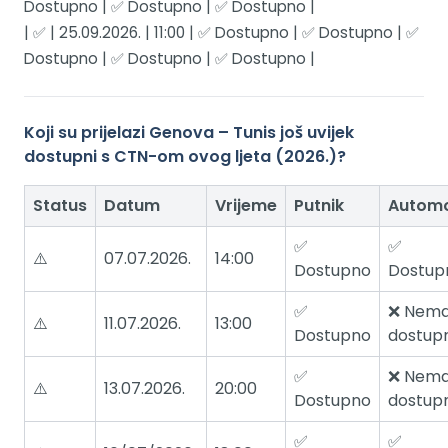
Dostupno | ✅ Dostupno | ✅ Dostupno |
| ✅ | 25.09.2026. | 11:00 | ✅ Dostupno | ✅ Dostupno | ✅
Dostupno | ✅ Dostupno | ✅ Dostupno |
Koji su prijelazi Genova – Tunis još uvijek
dostupni s CTN-om ovog ljeta (2026.)?
Status
Datum
Vrijeme
Putnik
Automo
✅
✅
⚠️
07.07.2026.
14:00
Dostupno
Dostup
✅
❌ Nem
⚠️
11.07.2026.
13:00
Dostupno
dostupn
✅
❌ Nem
⚠️
13.07.2026.
20:00
Dostupno
dostupn
✅
✅