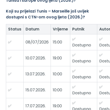
Tunisa i Europe ovog ljeta (2026.)?
Koji su prijelazi Tunis – Marseille još uvijek
dostupni s CTN-om ovog ljeta (2026.)?
Status
Datum
Vrijeme
Putnik
Auto
✅
✅
✅
08/07/2026
15:00
Dostupno
Dost
✅
✅
✅
10.07.2026.
19:00
Dostupno
Dost
✅
✅
✅
13.07.2026.
10:00
Dostupno
Dost
✅
✅
✅
15.07.2026.
10:00
Dostupno
Dost
✅
✅
✅
17.07.2026.
19:00
Dostupno
Dost