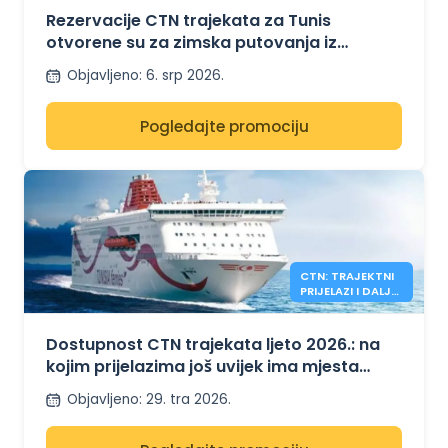
GENOVE
Rezervacije CTN trajekata za Tunis
otvorene su za zimska putovanja iz
Marseillea i Genove.
Objavljeno
:
6. srp 2026.
Pogledajte promociju
CTN: TRAJEKTNI
PRIJELAZI I DALJE
DOSTUPNI ZA
LJETO 2026.
Dostupnost CTN trajekata ljeto 2026.: na
kojim prijelazima još uvijek ima mjesta
između Tunisa, Francuske i Italije?
Objavljeno
:
29. tra 2026.