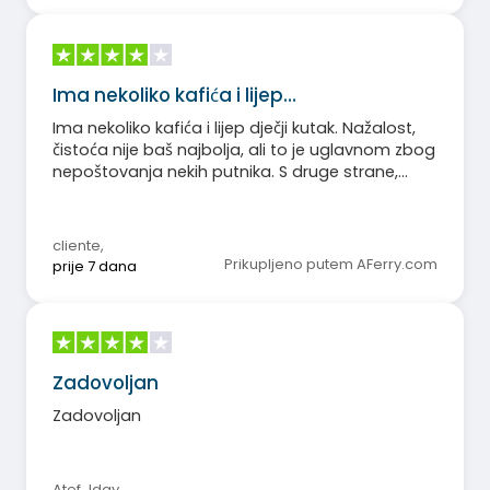
Ima nekoliko kafića i lijep…
Ima nekoliko kafića i lijep dječji kutak. Nažalost,
čistoća nije baš najbolja, ali to je uglavnom zbog
nepoštovanja nekih putnika. S druge strane,
restoran je skup, s mnogo dodatnih troškova
čak i uz puni pansion.
cliente
,
Prikupljeno putem AFerry.com
prije 7 dana
Zadovoljan
Zadovoljan
Atef Jday
,