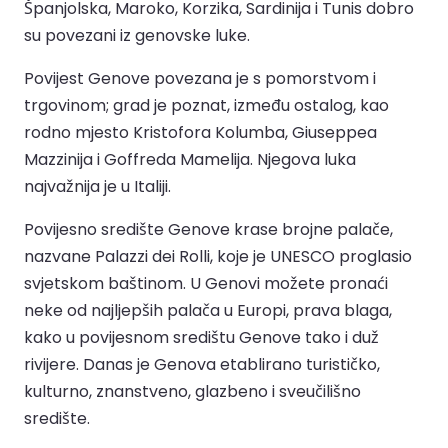
Španjolska, Maroko, Korzika, Sardinija i Tunis dobro
su povezani iz genovske luke.
Povijest Genove povezana je s pomorstvom i
trgovinom; grad je poznat, između ostalog, kao
rodno mjesto Kristofora Kolumba, Giuseppea
Mazzinija i Goffreda Mamelija. Njegova luka
najvažnija je u Italiji.
Povijesno središte Genove krase brojne palače,
nazvane Palazzi dei Rolli, koje je UNESCO proglasio
svjetskom baštinom. U Genovi možete pronaći
neke od najljepših palača u Europi, prava blaga,
kako u povijesnom središtu Genove tako i duž
rivijere. Danas je Genova etablirano turističko,
kulturno, znanstveno, glazbeno i sveučilišno
središte.