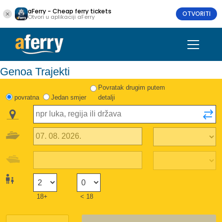
aFerry - Cheap ferry tickets
OTVORITI
Otvori u aplikaciji aFerry
Genoa Trajekti
Povratak drugim putem
povratna
Jedan smjer
detalji
18+
< 18