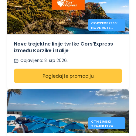
CORS’EXPRESS:
NOVE RUTE
KORZIKA –
ITALIJA
Nove trajektne linije tvrtke Cors’Express
između Korzike i Italije
Objavljeno
:
8. srp 2026.
Pogledajte promociju
CTN ZIMSKI
TRAJEKTI ZA
TUNIS IZ
MARSEILLEA I