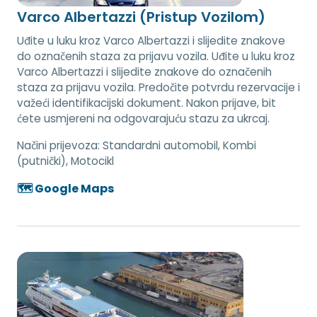
Varco Albertazzi (Pristup Vozilom)
Uđite u luku kroz Varco Albertazzi i slijedite znakove
do označenih staza za prijavu vozila. Uđite u luku kroz
Varco Albertazzi i slijedite znakove do označenih
staza za prijavu vozila. Predočite potvrdu rezervacije i
važeći identifikacijski dokument. Nakon prijave, bit
ćete usmjereni na odgovarajuću stazu za ukrcaj.
Načini prijevoza:
Standardni automobil, Kombi
(putnički), Motocikl
🗺️ Google Maps