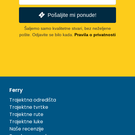
Pošaljite mi ponude!
Šaljemo samo kvalitetne stvari, bez neželjene
pošte. Odjavite se bilo kada.
Pravila o privatnosti
Ferry
Trajektna odredišta
Trajektne tvrtke
Trajektne rute
Trajektne luke
Naše recenzije