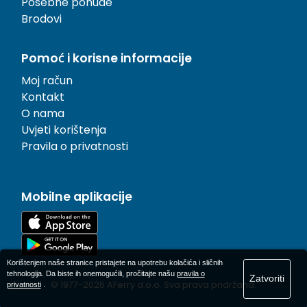
Posebne ponude
Brodovi
Pomoć i korisne informacije
Moj račun
Kontakt
O nama
Uvjeti korištenja
Pravila o privatnosti
Mobilne aplikacije
Korištenjem naše stranice pristajete na upotrebu kolačića i sličnih
tehnologija. Da biste ih onemogućili, pročitajte našu
pravila o
Zatvoriti
© 1977-
2026
AFerry d.o.o. Sva prava pridržana.
privatnosti
.