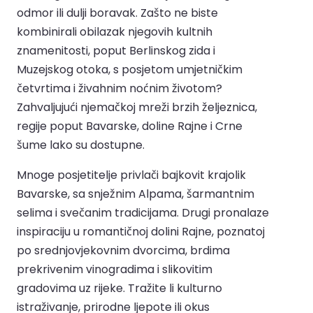
odmor ili dulji boravak. Zašto ne biste
kombinirali obilazak njegovih kultnih
znamenitosti, poput Berlinskog zida i
Muzejskog otoka, s posjetom umjetničkim
četvrtima i živahnim noćnim životom?
Zahvaljujući njemačkoj mreži brzih željeznica,
regije poput Bavarske, doline Rajne i Crne
šume lako su dostupne.
Mnoge posjetitelje privlači bajkovit krajolik
Bavarske, sa snježnim Alpama, šarmantnim
selima i svečanim tradicijama. Drugi pronalaze
inspiraciju u romantičnoj dolini Rajne, poznatoj
po srednjovjekovnim dvorcima, brdima
prekrivenim vinogradima i slikovitim
gradovima uz rijeke. Tražite li kulturno
istraživanje, prirodne ljepote ili okus