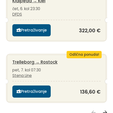
Klaipeda
→
Kiel
čet, 6. kol 23:30
DFDS
322,00 €
Pretraživanje
Odlična ponuda!
Trelleborg
→
Rostock
pet, 7. kol 07:30
Stena Line
136,60 €
Pretraživanje