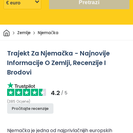
Pretrazi
Dom
Zemlje
Njemačka
Trajekt Za Njemačka - Najnovije
Informacije O Zemlji, Recenzije I
Brodovi
4.2
/ 5
(
385
Ocjene
)
Pročitajte recenzije
Njemačka je jedna od najprivlačnijih europskih