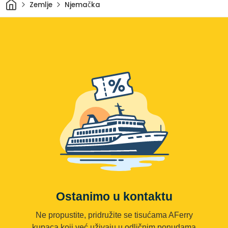
Dom
Zemlje
Njemačka
Ostanimo u kontaktu
Ne propustite, pridružite se tisućama AFerry
kupaca koji već uživaju u odličnim ponudama