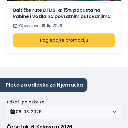
PUTOVANJA U
BALTIKU
Baltičke rute DFDS-a: 15% popusta na
kabine i vozila na povratnim putovanjima
Objavljeno
:
18. lip 2026.
Pogledajte promociju
Ploča za odlaske za Njemačka
Prikaži polaske za
:
06. 08. 2026.
Četvrtak, 6. Kolovoza 2026.