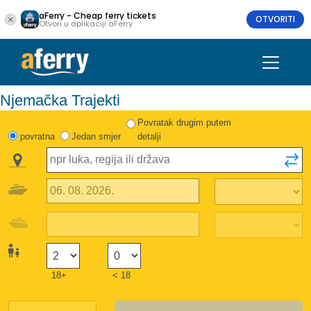
aFerry - Cheap ferry tickets
OTVORITI
Otvori u aplikaciji aFerry
Njemačka Trajekti
Povratak drugim putem
povratna
Jedan smjer
detalji
18+
< 18