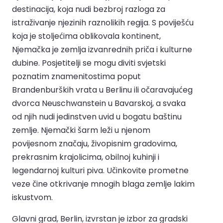
destinacija, koja nudi bezbroj razloga za
istraživanje njezinih raznolikih regija. S poviješću
koja je stoljećima oblikovala kontinent,
Njemačka je zemlja izvanrednih priča i kulturne
dubine. Posjetitelji se mogu diviti svjetski
poznatim znamenitostima poput
Brandenburških vrata u Berlinu ili očaravajućeg
dvorca Neuschwanstein u Bavarskoj, a svaka
od njih nudi jedinstven uvid u bogatu baštinu
zemlje. Njemački šarm leži u njenom
povijesnom značaju, živopisnim gradovima,
prekrasnim krajolicima, obilnoj kuhinji i
legendarnoj kulturi piva. Učinkovite prometne
veze čine otkrivanje mnogih blaga zemlje lakim
iskustvom.
Glavni grad, Berlin, izvrstan je izbor za gradski