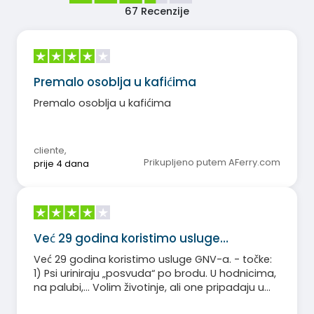
67
Recenzije
Premalo osoblja u kafićima
Premalo osoblja u kafićima
cliente
,
Prikupljeno putem AFerry.com
prije 4 dana
Već 29 godina koristimo usluge…
Već 29 godina koristimo usluge GNV-a. - točke:
1) Psi uriniraju „posvuda“ po brodu. U hodnicima,
na palubi,... Volim životinje, ali one pripadaju u
brodske kućice. 2) Stanje kupaonica u kabinama