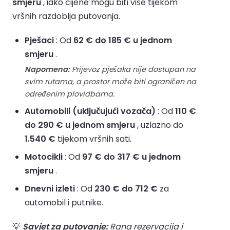
smjeru
, iako cijene mogu biti više tijekom
vršnih razdoblja putovanja.
Pješaci
: Od
62 € do 185 € u jednom
smjeru
.
Napomena:
Prijevoz pješaka nije dostupan na
svim rutama, a prostor može biti ograničen na
određenim plovidbama.
Automobili (uključujući vozača)
: Od
110 €
do 290 € u jednom smjeru
, uzlazno do
1.540 €
tijekom vršnih sati.
Motocikli
: Od
97 € do 317 € u jednom
smjeru
.
Dnevni izleti
: Od
230 € do 712 €
za
automobil i putnike.
💡
Savjet za putovanje:
Rana rezervacija i