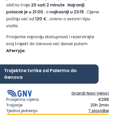
obično traje
20 sati 2 minute
.
Najraniji
polazak je u 21:00
, a
najkasniji u 23:15
.
Cijene
počinju već od
120 €
, ovisno o sezoni i tipu
vozila.
Provjerite najnoviju dostupnost i rezervirajte
svoj trajekt do Genova već danas putem
AFerryja
.
Trajektne tvrtke od Palermo do
Genova
Grandi Navi Veloci
€398
20h 2min
7 plovidbe