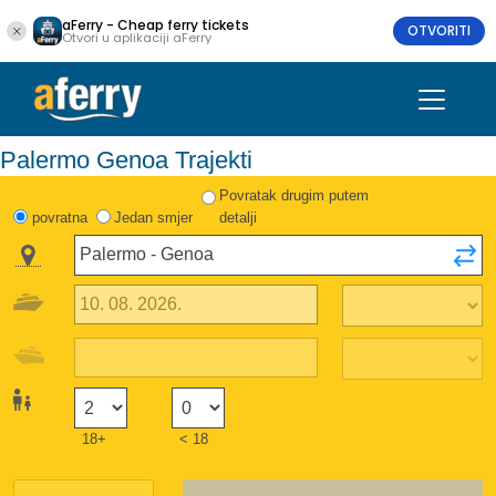
aFerry - Cheap ferry tickets
OTVORITI
Otvori u aplikaciji aFerry
Palermo Genoa Trajekti
Povratak drugim putem
povratna
Jedan smjer
detalji
18+
< 18