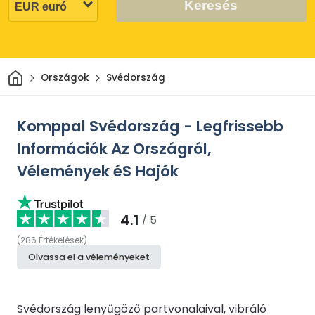
Keresés
Otthon
Országok
Svédország
Komppal Svédország - Legfrissebb
Információk Az Országról,
Vélemények éS Hajók
4.1
/ 5
(
286
Értékelések
)
Olvassa el a véleményeket
Svédország lenyűgöző partvonalaival, vibráló