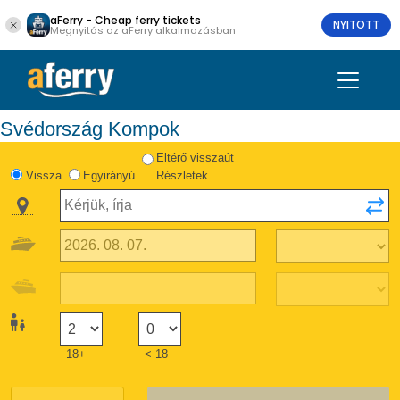
aFerry - Cheap ferry tickets
NYITOTT
Megnyitás az aFerry alkalmazásban
Svédország Kompok
Eltérő visszaút
Vissza
Egyirányú
Részletek
18+
< 18