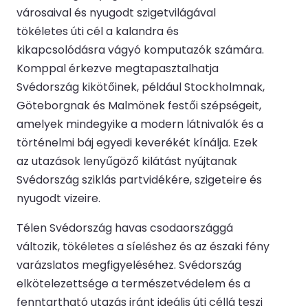
városaival és nyugodt szigetvilágával
tökéletes úti cél a kalandra és
kikapcsolódásra vágyó komputazók számára.
Komppal érkezve megtapasztalhatja
Svédország kikötőinek, például Stockholmnak,
Göteborgnak és Malmönek festői szépségeit,
amelyek mindegyike a modern látnivalók és a
történelmi báj egyedi keverékét kínálja. Ezek
az utazások lenyűgöző kilátást nyújtanak
Svédország sziklás partvidékére, szigeteire és
nyugodt vizeire.
Télen Svédország havas csodaországgá
változik, tökéletes a síeléshez és az északi fény
varázslatos megfigyeléséhez. Svédország
elkötelezettsége a természetvédelem és a
fenntartható utazás iránt ideális úti céllá teszi