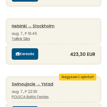
Helsinki
→
Stockholm
aug. 7., P 16:45
Tallink Silja
423,30 EUR
Keresés
Nagyszerű ajánlat!
Swinoujscie
→
Ystad
aug. 7., P 22:30
POLSCA Baltic Ferries