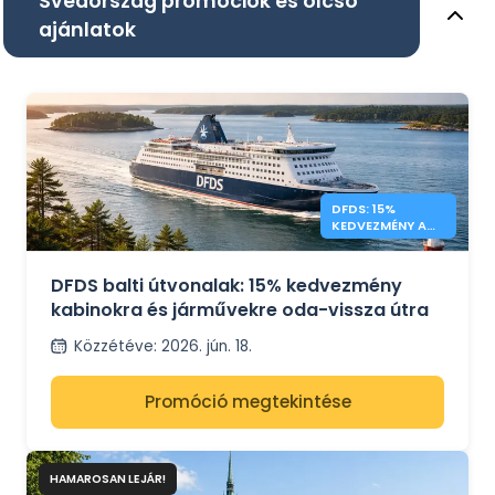
Svédország promóciók és olcsó
ajánlatok
DFDS: 15%
KEDVEZMÉNY A
BALTI ODA-
VISSZA UTAKRA
DFDS balti útvonalak: 15% kedvezmény
kabinokra és járművekre oda-vissza útra
Közzétéve
:
2026. jún. 18.
Promóció megtekintése
HAMAROSAN LEJÁR!