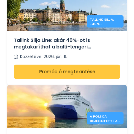
TALLINK SILJA:
-40%
KEDVEZMÉNY A
BALTI-TENGERI
ÁTKELÉSRE
Tallink Silja Line: akár 40%-ot is
megtakaríthat a balti-tengeri
kompátkeléseken
Közzétéve
:
2026. jún. 10.
Promóció megtekintése
A POLSCA
BEJELENTETTE A
GDAŃSK –
KARLSHAMN