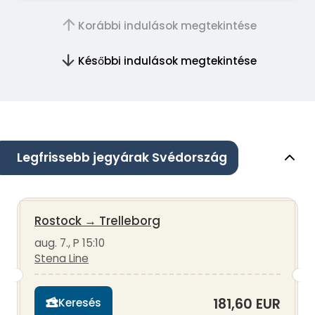
Korábbi indulások megtekintése
Későbbi indulások megtekintése
Legfrissebb jegyárak Svédország
Rostock
→
Trelleborg
aug. 7., P 15:10
Stena Line
181,60 EUR
Keresés