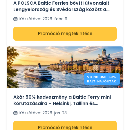
ÚTVONALTERVEK
A POLSCA Baltic Ferries bővíti útvonalait
ET
Lengyelország és Svédország között a
Gdansk–Karlshamn terveivel.
Közzétéve
:
2026. febr. 9.
Promóció megtekintése
VIKING LINE −50%
BALTI HAJÓUTAK
Akár 50% kedvezmény a Baltic Ferry mini
körutazásaira – Helsinki, Tallinn és
Stockholm
Közzétéve
:
2026. jan. 23.
Promóció megtekintése