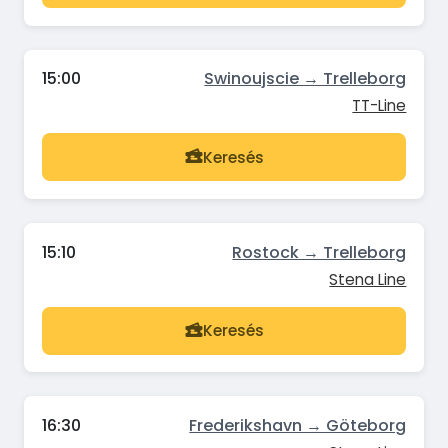
15:00
Swinoujscie → Trelleborg
TT-Line
Keresés
15:10
Rostock → Trelleborg
Stena Line
Keresés
16:30
Frederikshavn → Göteborg