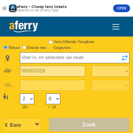
aFerry - Cheap ferry tickets
OPEN
Openen in de aFerry-app
Verschillende Terugkeer
Retour
Enkele reis
Gegevens
18+
< 18
Zoek