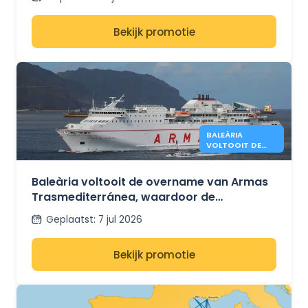
Bekijk promotie
BALEÀRIA
VOLTOOIT DE
OVERNAME VAN
ARMAS
Baleària voltooit de overname van Armas
Trasmediterránea, waardoor de
veerverbindingen tussen Spanje en Noord-
Geplaatst
:
7 jul 2026
Afrika worden versterkt
Bekijk promotie