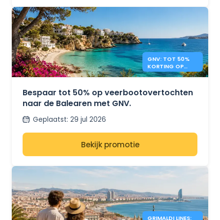
GNV: TOT 50%
KORTING OP
VEERBOTEN NAAR
DE BALEAREN
Bespaar tot 50% op veerbootovertochten
naar de Balearen met GNV.
Geplaatst
:
29 jul 2026
Bekijk promotie
GRIMALDI LINES: