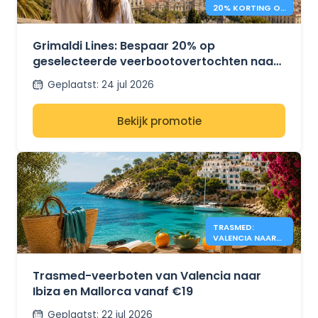
20% KORTING OP
MIDDELLANDSE
ZEE - VEERBOTEN
Grimaldi Lines: Bespaar 20% op
geselecteerde veerbootovertochten naar
Sardinië, Sicilië en Spanje.
Geplaatst
:
24 jul 2026
Bekijk promotie
TRASMED:
VALENCIA NAAR
IBIZA &
MALLORCA VANAF
€19
Trasmed-veerboten van Valencia naar
Ibiza en Mallorca vanaf €19
Geplaatst
:
22 jul 2026