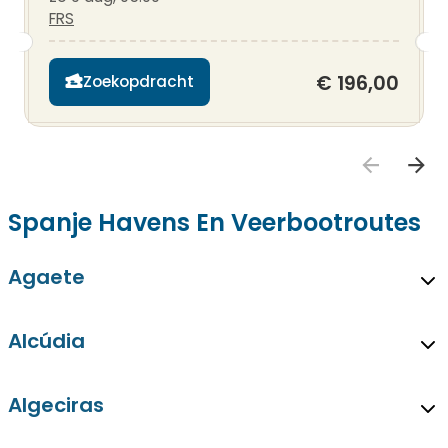
FRS
€ 196,00
Zoekopdracht
Spanje Havens En Veerbootroutes
Agaete
Alcúdia
Algeciras