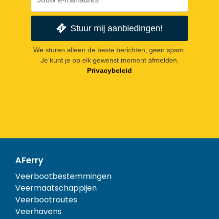
Stuur mij aanbiedingen!
We sturen alleen de beste berichten, geen spam.
Je kunt je op elk gewenst moment afmelden.
Privacybeleid
AFerry
Veerbootbestemmingen
Veermaatschappijen
Veerbootroutes
Veerhavens