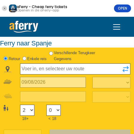
aFerry - Cheap ferry tickets
OPEN
Openen in de aFerry-app
Ferry naar Spanje
Verschillende Terugkeer
Retour
Enkele reis
Gegevens
18+
< 18