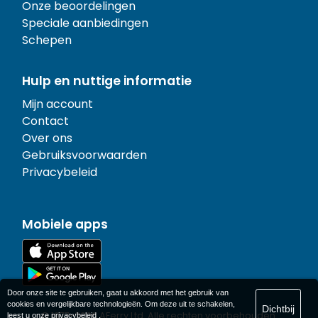
Onze beoordelingen
Speciale aanbiedingen
Schepen
Hulp en nuttige informatie
Mijn account
Contact
Over ons
Gebruiksvoorwaarden
Privacybeleid
Mobiele apps
Door onze site te gebruiken, gaat u akkoord met het gebruik van
cookies en vergelijkbare technologieën. Om deze uit te schakelen,
Dichtbij
© 1977-
2026
AFerry Ltd. Alle rechten voorbehouden.
leest u onze
privacybeleid
.