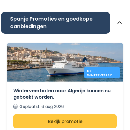
Spanje Promoties en goedkope
aanbiedingen
DE
WINTERVEERBOTE
N NAAR ALGERIJE
ZIJN NU WEER IN
BEDRIJF.
Winterveerboten naar Algerije kunnen nu
geboekt worden.
Geplaatst
:
6 aug 2026
Bekijk promotie