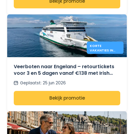
Bekijk promotie
KORTE
VAKANTIES IN
ENGELAND MET
IRISH FERRIES -
€138*
Veerboten naar Engeland – retourtickets
voor 3 en 5 dagen vanaf €138 met Irish
Ferries
Geplaatst
:
25 jun 2026
Bekijk promotie