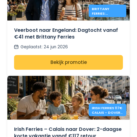
BRITTANY
FERRIES:
DAGTRIPS NAAR
ENGELAND VANAF
€41
Veerboot naar Engeland: Dagtocht vanaf
€41 met Brittany Ferries
Geplaatst
:
24 jun 2026
Bekijk promotie
IRISH FERRIES 117€
CALAIS - DOVER
2-DAAGSE
RETOUR
Irish Ferries – Calais naar Dover: 2-daagse
korte vakantie vanaf €117 retour