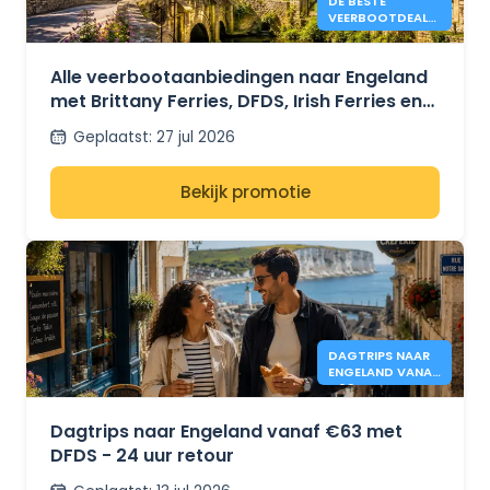
DE BESTE
VEERBOOTDEALS
NAAR ENGELAND
IN 2026 VANAF
€41.
Alle veerbootaanbiedingen naar Engeland
met Brittany Ferries, DFDS, Irish Ferries en
P&O Ferries – vanaf €41.
Geplaatst
:
27 jul 2026
Bekijk promotie
DAGTRIPS NAAR
ENGELAND VANAF
€63 - DFDS
Dagtrips naar Engeland vanaf €63 met
DFDS - 24 uur retour