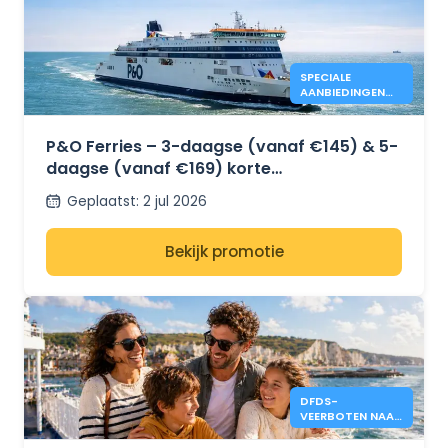
SPECIALE
AANBIEDINGEN
VAN P&O FERRIES
VOOR 3 EN 5
DAGEN
P&O Ferries – 3-daagse (vanaf €145) & 5-
daagse (vanaf €169) korte
vakantieaanbiedingen – Dover naar Calais
Geplaatst
:
2 jul 2026
Bekijk promotie
DFDS-
VEERBOTEN NAAR
ENGELAND VANAF
€121