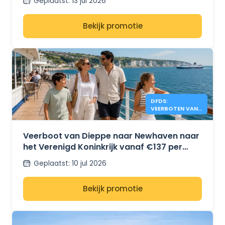
Geplaatst
:
13 jul 2026
Bekijk promotie
DFDS:
VEERBOTEN VAN
DIEPPE NAAR
NEWHAVEN
VANAF €137
Veerboot van Dieppe naar Newhaven naar
het Verenigd Koninkrijk vanaf €137 per
auto + 4 personen met DFDS
Geplaatst
:
10 jul 2026
Bekijk promotie