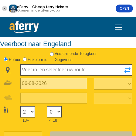
aFerry - Cheap ferry tickets
OPEN
Openen in de aFerry-app
Veerboot naar Engeland
Verschillende Terugkeer
Retour
Enkele reis
Gegevens
18+
< 18