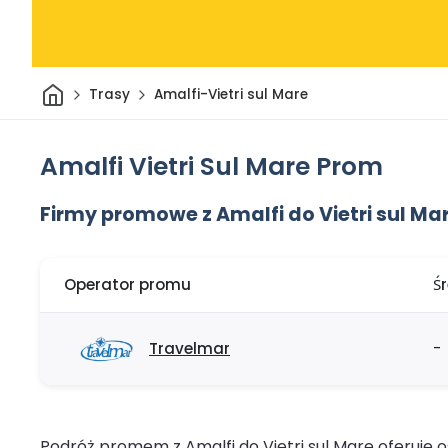
Dom
Trasy
Amalfi-Vietri sul Mare
Amalfi Vietri Sul Mare Prom
Firmy promowe z Amalfi do Vietri sul Ma
Operator promu
Ś
Travelmar
-
Podróż promem z Amalfi do Vietri sul Mare oferuje o