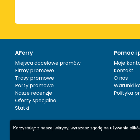
AFerry
Pomoc i 
Miejsca docelowe promów
Moje kont
Firmy promowe
Kontakt
Trasy promowe
O nas
Porty promowe
Warunki ko
Nasze recenzje
Polityka p
Oferty specjalne
Statki
Korzystając z naszej witryny, wyrażasz zgodę na używanie plikó