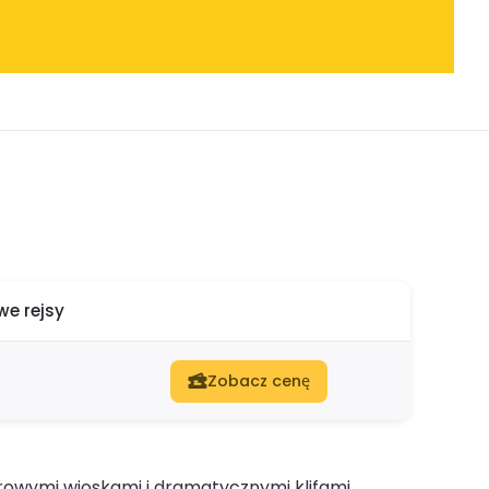
e rejsy
Zobacz cenę
orowymi wioskami i dramatycznymi klifami.