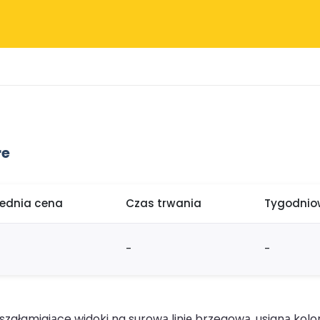
re
rednia cena
Czas trwania
Tygodniow
-
-
szałamiające widoki na surową linię brzegową, usianą kol