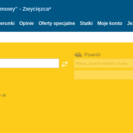
omowy" - Zwycięzca*
ierunki
Opinie
Oferty specjalne
Statki
Moje konto
Je
Powrót
< 18