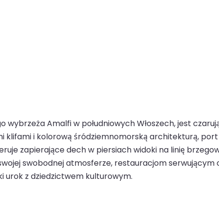
ego wybrzeża Amalfi w południowych Włoszech, jest cza
i klifami i kolorową śródziemnomorską architekturą, port
feruje zapierające dech w piersiach widoki na linię brzego
ięki swojej swobodnej atmosferze, restauracjom serwujący
ki urok z dziedzictwem kulturowym.