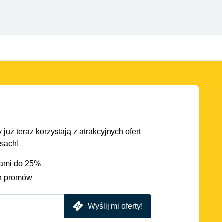
 już teraz korzystają z atrakcyjnych ofert
asach!
iami do 25%
h promów
Wyślij mi oferty!