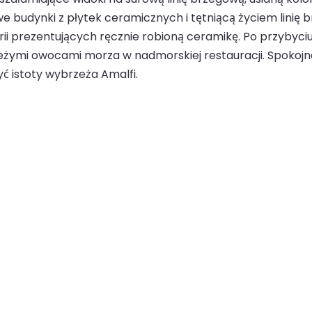
towe budynki z płytek ceramicznych i tętniącą życiem linię
erii prezentujących ręcznie robioną ceramikę. Po przyby
ieżymi owocami morza w nadmorskiej restauracji. Spokojn
yć istoty wybrzeża Amalfi.