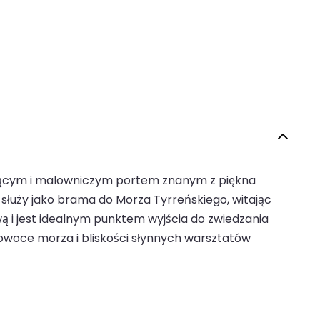
rującym i malowniczym portem znanym z piękna
 służy jako brama do Morza Tyrreńskiego, witając
wą i jest idealnym punktem wyjścia do zwiedzania
m owoce morza i bliskości słynnych warsztatów