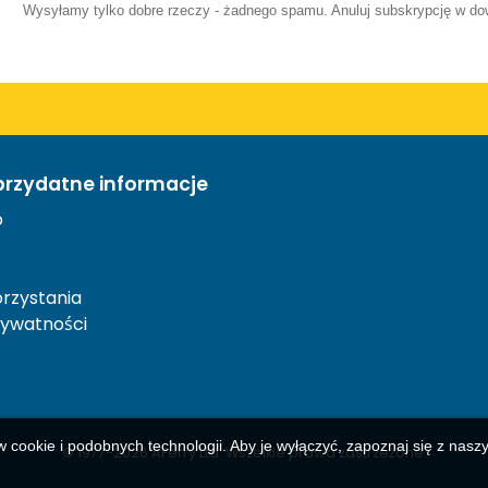
Wysyłamy tylko dobre rzeczy - żadnego spamu. Anuluj subskrypcję w 
przydatne informacje
o
rzystania
rywatności
w cookie i podobnych technologii. Aby je wyłączyć, zapoznaj się z nas
© 1977-
2026
AFerry Ltd. Wszelkie prawa zastrzeżone.