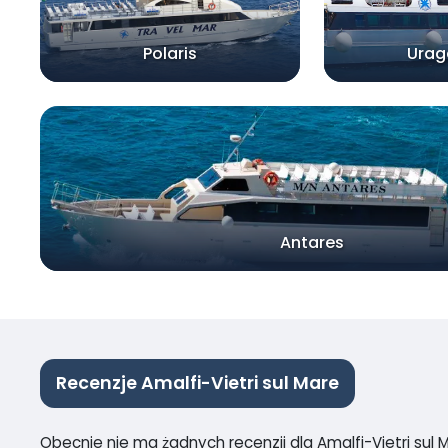
Polaris
Urag
Antares
Recenzje Amalfi-Vietri sul Mare
Obecnie nie ma żadnych recenzji dla Amalfi-Vietri sul 