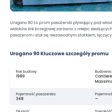
Uragano 90 to prom pasażerski pływający pod włosk
widoków linii brzegowej zarówno z miejsc siedzący
pasażerom i stał się niezawodnym statkiem, łącząc
Uragano 90 Kluczowe szczegóły promu
Rok budowy
Budownic
1989
Cantiere
Massimo,
Pojemność pasażerska
Pojemnoś
348
—
Długość
Szerokość