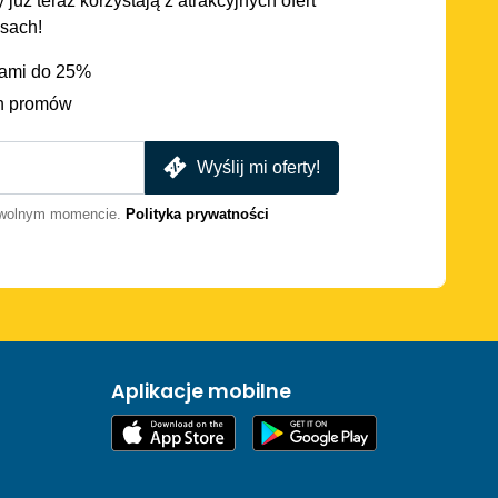
 już teraz korzystają z atrakcyjnych ofert
asach!
iami do 25%
h promów
Wyślij mi oferty!
dowolnym momencie.
Polityka prywatności
Aplikacje mobilne