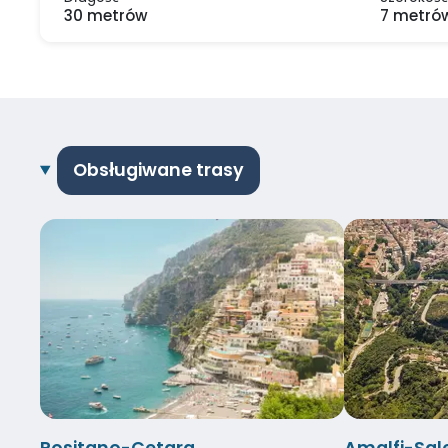
30 metrów
7 metró
Obsługiwane trasy
Positano-Cetara
Amalfi-Sal