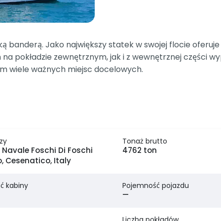
ą banderą. Jako największy statek w swojej flocie ofer
ch na pokładzie zewnętrznym, jak i z wewnętrznej części
ym wiele ważnych miejsc docelowych.
zy
Tonaż brutto
 Navale Foschi Di Foschi
4762 ton
 Cesenatico, Italy
ć kabiny
Pojemność pojazdu
—
Liczba pokładów