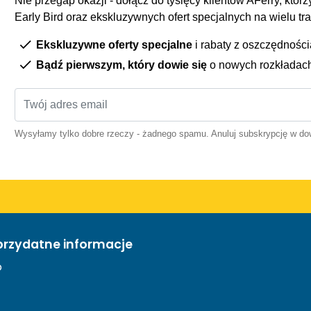
Nie przegap okazji - dołącz do tysięcy klientów AFerry, którzy
Early Bird oraz ekskluzywnych ofert specjalnych na wielu tr
Ekskluzywne oferty specjalne
i rabaty z oszczędnośc
Bądź pierwszym, który dowie się
o nowych rozkładac
Wysyłamy tylko dobre rzeczy - żadnego spamu. Anuluj subskrypcję w 
przydatne informacje
o