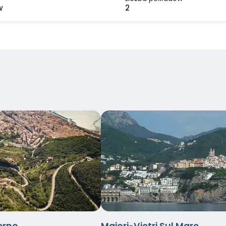
w
2
erno
Maiori-Vietri Sul Mare