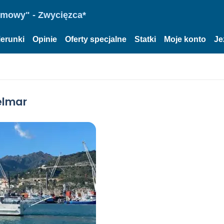
omowy" - Zwycięzca*
ierunki
Opinie
Oferty specjalne
Statki
Moje konto
Je
elmar