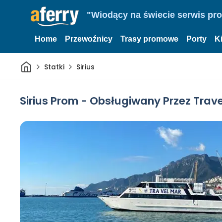
"Wiodący na świecie serwis pr
Home
Przewoźnicy
Trasy promowe
Porty
K
Dom
Statki
Sirius
Sirius Prom - Obsługiwany Przez Trav