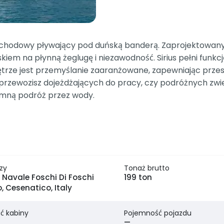
odowy pływający pod duńską banderą. Zaprojektowany z 
em na płynną żeglugę i niezawodność. Sirius pełni funkcj
rze jest przemyślanie zaaranżowane, zapewniając przest
przewozisz dojeżdżających do pracy, czy podróżnych zwie
emną podróż przez wody.
zy
Tonaż brutto
 Navale Foschi Di Foschi
199 ton
 Cesenatico, Italy
ć kabiny
Pojemność pojazdu
—