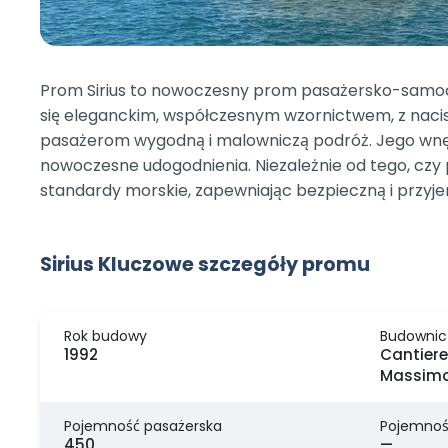
Prom Sirius to nowoczesny prom pasażersko-samoch
się eleganckim, współczesnym wzornictwem, z naciski
pasażerom wygodną i malowniczą podróż. Jego wnęt
nowoczesne udogodnienia. Niezależnie od tego, czy 
standardy morskie, zapewniając bezpieczną i przyj
Sirius Kluczowe szczegóły promu
Rok budowy
Budownic
1992
Cantiere
Massimo,
Pojemność pasażerska
Pojemnoś
450
—