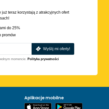
 już teraz korzystają z atrakcyjnych ofert
asach!
iami do 25%
h promów
Wyślij mi oferty!
dowolnym momencie.
Polityka prywatności
Aplikacje mobilne