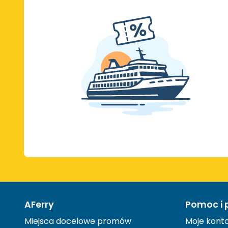
AFerry
Pomoc i 
Miejsca docelowe promów
Moje kont