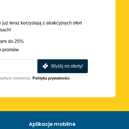
 już teraz korzystają z atrakcyjnych ofert
asach!
iami do 25%
h promów
Wyślij mi oferty!
dowolnym momencie.
Polityka prywatności
Aplikacje mobilne