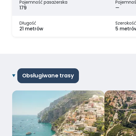
Pojemność pasażerska
Pojemnoś
179
—
Długość
Szerokość
21 metrów
5 metró
Obsługiwane trasy