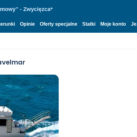
omowy" - Zwycięzca*
ierunki
Opinie
Oferty specjalne
Statki
Moje konto
Je
ravelmar