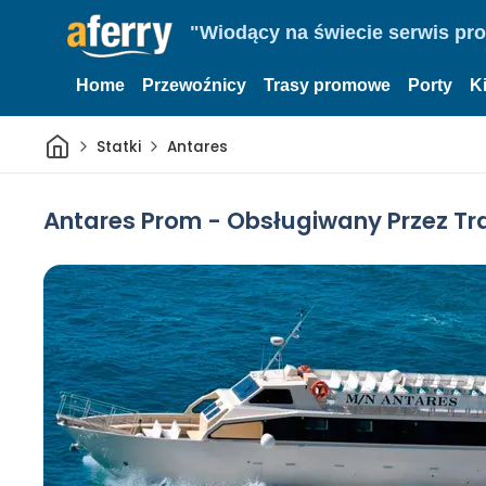
"Wiodący na świecie serwis pr
Home
Przewoźnicy
Trasy promowe
Porty
K
Dom
Statki
Antares
Antares Prom - Obsługiwany Przez T