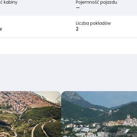
ć kabiny
Pojemność pojazdu
—
Liczba pokładów
w
2