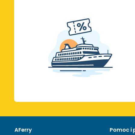
AFerry
Pomoc i 