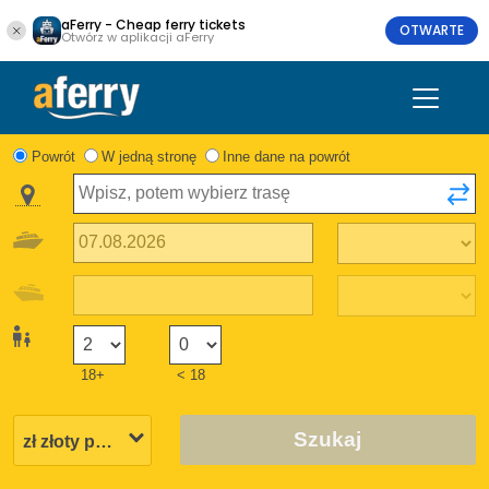
aFerry - Cheap ferry tickets
OTWARTE
Otwórz w aplikacji aFerry
Powrót
W jedną stronę
Inne dane na powrót
18+
< 18
Szukaj