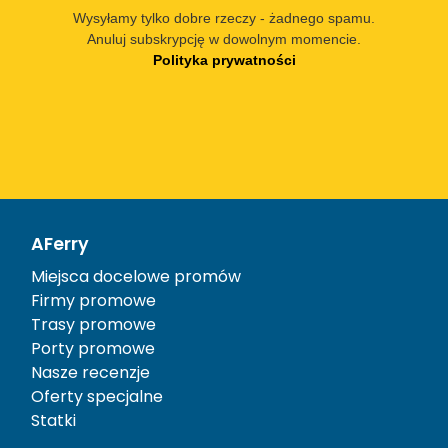
Wysyłamy tylko dobre rzeczy - żadnego spamu.
Anuluj subskrypcję w dowolnym momencie.
Polityka prywatności
AFerry
Miejsca docelowe promów
Firmy promowe
Trasy promowe
Porty promowe
Nasze recenzje
Oferty specjalne
Statki