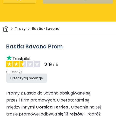
Dom
Trasy
Bastia-Savona
Bastia Savona Prom
2.9
/ 5
(
11
Oceny
)
Przeczytaj recenzje
Promy z Bastia do Savona obsługiwane są
przez 1 firm promowych.
Operatorami są
między innymi
Corsica Ferries
.
Obecnie na tej
trasie promowej odbywa się
13 rejsów
.
Podróż