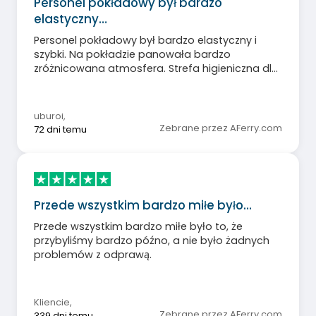
Personel pokładowy był bardzo
elastyczny…
Personel pokładowy był bardzo elastyczny i
szybki. Na pokładzie panowała bardzo
zróżnicowana atmosfera. Strefa higieniczna dla
psów mogłaby być lepiej zorganizowana (bez
generowania dużych kosztów!). Jedzenie
podczas nocnego rejsu było przeciętne.
uburoi
,
Zebrane przez AFerry.com
72 dni temu
Przede wszystkim bardzo miłe było…
Przede wszystkim bardzo miłe było to, że
przybyliśmy bardzo późno, a nie było żadnych
problemów z odprawą.
Kliencie
,
Zebrane przez AFerry.com
339 dni temu