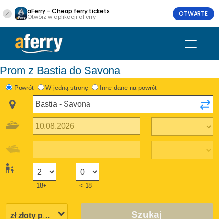
aFerry - Cheap ferry tickets
OTWARTE
Otwórz w aplikacji aFerry
Prom z Bastia do Savona
Powrót
W jedną stronę
Inne dane na powrót
18+
< 18
Szukaj