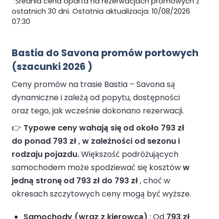
*Średnia cena oparta na rezerwacjach promowych z
ostatnich 30 dni. Ostatnia aktualizacja: 10/08/2026
07:30
Bastia do Savona promów portowych
(szacunki 2026 )
Ceny promów na trasie Bastia – Savona są
dynamiczne i zależą od popytu, dostępności
oraz tego, jak wcześnie dokonano rezerwacji.
👉
Typowe ceny wahają się od około 793 zł
do ponad 793 zł , w zależności od sezonu i
rodzaju pojazdu.
Większość podróżujących
samochodem może spodziewać się kosztów
w
jedną stronę od 793 zł do 793 zł
, choć w
okresach szczytowych ceny mogą być wyższe.
Samochody (wraz z kierowcą)
: Od
793 zł