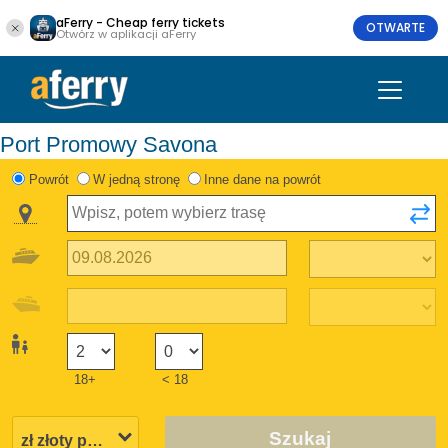
aFerry - Cheap ferry tickets
OTWARTE
Otwórz w aplikacji aFerry
Port Promowy Savona
Powrót
W jedną stronę
Inne dane na powrót
18+
< 18
Szukaj