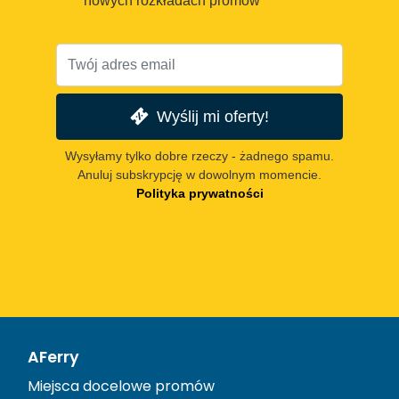
nowych rozkładach promów
Wyślij mi oferty!
Wysyłamy tylko dobre rzeczy - żadnego spamu.
Anuluj subskrypcję w dowolnym momencie.
Polityka prywatności
AFerry
Miejsca docelowe promów