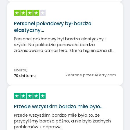
Personel pokładowy był bardzo
elastyczny…
Personel pokładowy był bardzo elastyczny i
szybki. Na pokładzie panowała bardzo
zróżnicowana atmosfera. Strefa higieniczna dla
psów mogłaby być lepiej zorganizowana (bez
generowania dużych kosztów!). Jedzenie
podczas nocnego rejsu było przeciętne.
uburoi
,
Zebrane przez AFerry.com
70 dni temu
Przede wszystkim bardzo miłe było…
Przede wszystkim bardzo miłe było to, że
przybyliśmy bardzo późno, a nie było żadnych
problemów z odprawą.