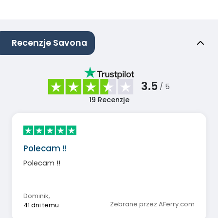
Recenzje Savona
3.5
/ 5
19
Recenzje
Polecam !!
Polecam !!
Dominik
,
Zebrane przez AFerry.com
41 dni temu