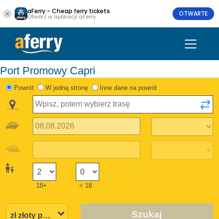
aFerry - Cheap ferry tickets
OTWARTE
Otwórz w aplikacji aFerry
Port Promowy Capri
Powrót
W jedną stronę
Inne dane na powrót
18+
< 18
Szukaj