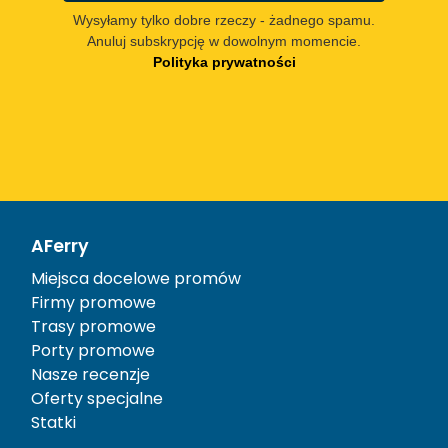
Wysyłamy tylko dobre rzeczy - żadnego spamu.
Anuluj subskrypcję w dowolnym momencie.
Polityka prywatności
AFerry
Miejsca docelowe promów
Firmy promowe
Trasy promowe
Porty promowe
Nasze recenzje
Oferty specjalne
Statki