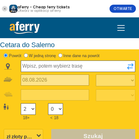
aFerry - Cheap ferry tickets
OTWARTE
Otwórz w aplikacji aFerry
Cetara do Salerno
Powrót
W jedną stronę
Inne dane na powrót
18+
< 18
Szukaj