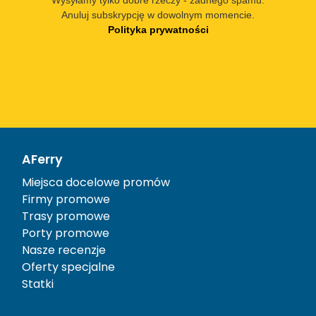
Wysyłamy tylko dobre rzeczy - żadnego spamu.
Anuluj subskrypcję w dowolnym momencie.
Polityka prywatności
AFerry
Miejsca docelowe promów
Firmy promowe
Trasy promowe
Porty promowe
Nasze recenzje
Oferty specjalne
Statki