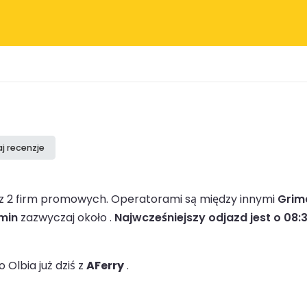
j recenzje
ez 2 firm promowych.
Operatorami są między innymi
Grima
min
zazwyczaj około .
Najwcześniejszy odjazd jest o 08:
Olbia już dziś z
AFerry
.