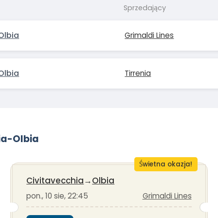
Sprzedający
Olbia
Grimaldi Lines
Olbia
Tirrenia
ia-Olbia
Świetna okazja!
Civitavecchia
→
Olbia
pon., 10 sie, 22:45
Grimaldi Lines