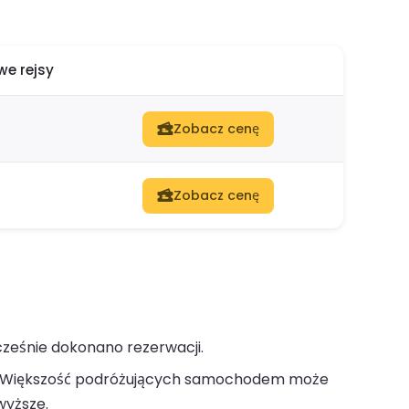
e rejsy
Zobacz cenę
Zobacz cenę
cześnie dokonano rezerwacji.
Większość podróżujących samochodem może
wyższe.