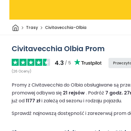
Dom
Trasy
Civitavecchia-Olbia
Civitavecchia Olbia Prom
4.3
/ 5
Przeczyta
(
26
Oceny
)
Promy z Civitavecchia do Olbia obsługiwane są prz
promowej odbywa się
21 rejsów
.
Podróż
7 godz. 27
już od
1177 zł
i zależą od sezonu i rodzaju pojazdu.
Sprawdź najnowszą dostępność i zarezerwuj prom do 