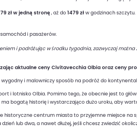
479 zł w jedną stronę
, aż do
1479 zł
w godzinach szczytu.
 samochód i pasażerów.
niem i podróżując w środku tygodnia, zazwyczaj można z
dzając aktualne ceny Civitavecchia Olbia oraz ceny p
e wygodny i malowniczy sposób na podróż do kontynental
port i lotnisko Olbia. Pomimo tego, że obecnie jest to gł
 ma bogatą historię i wystarczająco dużo uroku, aby wart
mne historyczne centrum miasta to przyjemne miejsce na sp
ień lub dwa, a nawet dłużej, jeśli chcesz zwiedzić okolic