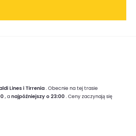
ldi Lines i Tirrenia
.
Obecnie na tej trasie
30
, a
najpóźniejszy o 23:00
.
Ceny zaczynają się