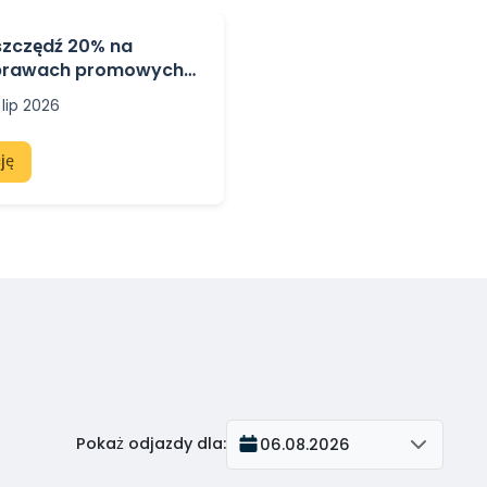
Oszczędź 20% na
prawach promowych
ię i do Hiszpanii
 lip 2026
ję
Pokaż odjazdy dla
:
06.08.2026