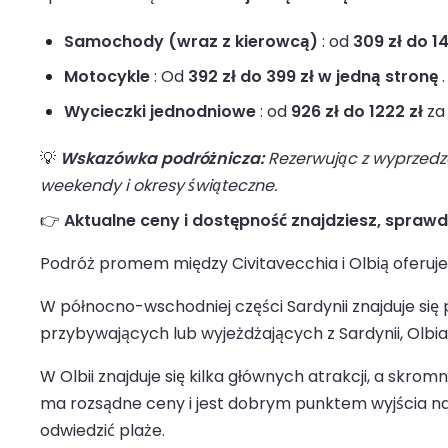
Samochody (wraz z kierowcą)
: od
309 zł do 1
Motocykle
: Od
392 zł do 399 zł w jedną stronę
.
Wycieczki jednodniowe
: od
926 zł do 1222 zł
za
💡
Wskazówka podróżnicza:
Rezerwując z wyprzedze
weekendy i okresy świąteczne.
👉
Aktualne ceny i dostępność znajdziesz, spraw
Podróż promem między Civitavecchia i Olbią oferuj
W północno-wschodniej części Sardynii znajduje się 
przybywających lub wyjeżdżających z Sardynii, Olbia
W Olbii znajduje się kilka głównych atrakcji, a skro
ma rozsądne ceny i jest dobrym punktem wyjścia na dz
odwiedzić plaże.