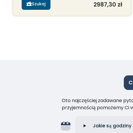
2987,30 zł
Szukaj
C
Oto najczęściej zadawane pytan
przyjemnością pomożemy Ci w
Jakie są godziny 