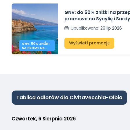
GNV: do 50% zniżki na prz
promowe na Sycylię i Sardy
Opublikowano
:
29 lip 2026
Wyświetl promocję
GNV: 50% ZNIŻKI
NA PROMY NA
SYCYLIĘ I
SARDYNIĘ
Tablica odlotów dla Civitavecchia-Olbia
Czwartek, 6 Sierpnia 2026