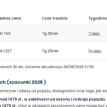
rednia cena
Czas trwania
Tygodniow
LN 745
7g 30min
7 rejsy
N 1,327
7g 25min
14 rejsy
nich 30 dni. Ostatnia aktualizacja: 06/08/2026 07:39
h (szacunki 2026 )
amiczne i zależą od popytu, dostępności oraz tego, jak w
ad 1479 zł , w zależności od sezonu i rodzaju pojazdu.
 1479 zł
, choć w okresach szczytowych ceny mogą być 