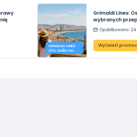
eprawy
Grimaldi Lines: 
nię
wybranych prze
na Sardynię, Sycyl
Opublikowano
:
24
Wyświetl promoc
GRIMALDI LINES:
20% ZNIŻKI NA
PROMY PO
MORZU
ŚRÓDZIEMNYM