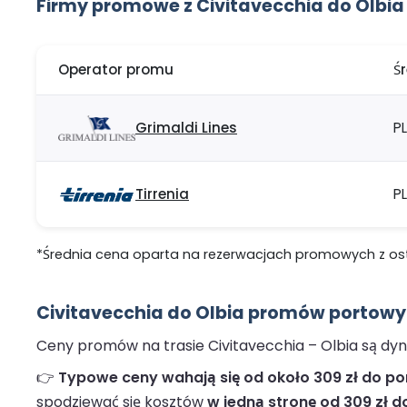
Firmy promowe z Civitavecchia do Olbia
Operator promu
Ś
Grimaldi Lines
P
Tirrenia
PL
*Średnia cena oparta na rezerwacjach promowych z ostat
Civitavecchia do Olbia promów portowyc
Ceny promów na trasie Civitavecchia – Olbia są dyn
👉
Typowe ceny wahają się od około 309 zł do pon
spodziewać się kosztów
w jedną stronę od 309 zł do