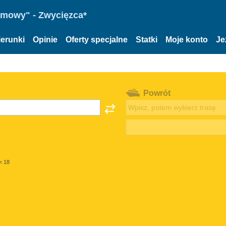
omowy" - Zwycięzca*
ierunki
Opinie
Oferty specjalne
Statki
Moje konto
Je
Powrót
< 18