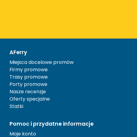
AFerry
Miejsca docelowe promów
Firmy promowe
Trasy promowe
Porty promowe
Nasze recenzje
Oferty specjalne
Statki
Pomoc i przydatne informacje
Moje konto