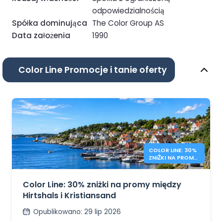
odpowiedzialnością
Spółka dominująca
The Color Group AS
Data założenia
1990
Color Line Promocje i tanie oferty
COLOR LINE: 30%
ZNIŻKI NA PROMY
DANIA –
NORWEGIA
Color Line: 30% zniżki na promy między
Hirtshals i Kristiansand
Opublikowano
:
29 lip 2026