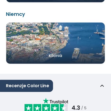
Niemcy
Kilonia
Recenzje Color Line
4.3
/ 5