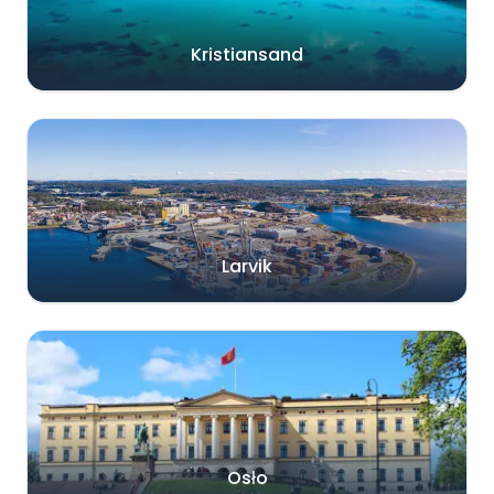
Kristiansand
Larvik
Osło