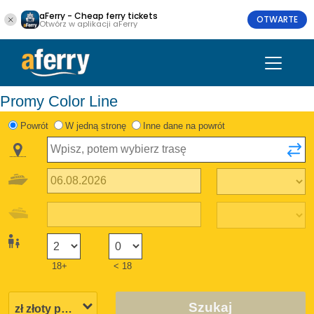
aFerry - Cheap ferry tickets
OTWARTE
Otwórz w aplikacji aFerry
Promy Color Line
Powrót
W jedną stronę
Inne dane na powrót
18+
< 18
Szukaj