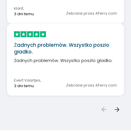
oznaczenie WEJŚCIA i WYJŚCIA w strefie
gastronomicznej. W rzeczywistości ludzie
klant
,
chodzili w kółko wokół bufetu mięsnego.
Zebrane przez AFerry.com
3 dni temu
Żadnych problemów. Wszystko poszło
gładko.
Żadnych problemów. Wszystko poszło gładko.
Evert Vaartjes
,
Zebrane przez AFerry.com
3 dni temu