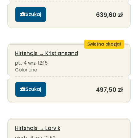
639,60 zł
Szukaj
Świetna okazja!
Hirtshals
→
Kristiansand
pt., 4 wrz, 12:15
Color Line
497,50 zł
Szukaj
Hirtshals
→
Larvik
niedz., 6 wrz, 12:50