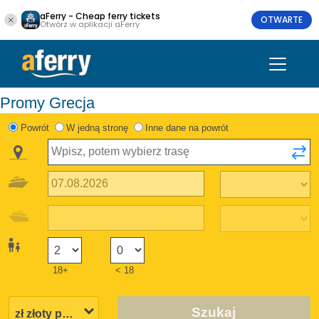
aFerry - Cheap ferry tickets
OTWARTE
Otwórz w aplikacji aFerry
Promy Grecja
Powrót
W jedną stronę
Inne dane na powrót
18+
< 18
Szukaj