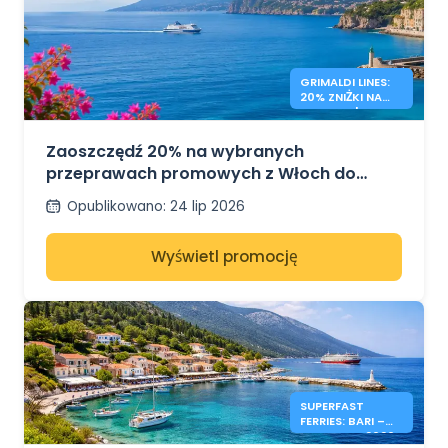
GRIMALDI LINES:
20% ZNIŻKI NA
PROMY WŁOCHY
– GRECJA
Zaoszczędź 20% na wybranych
przeprawach promowych z Włoch do
Grecji z Grimaldi Lines
Opublikowano
:
24 lip 2026
Wyświetl promocję
SUPERFAST
FERRIES: BARI –
KEFALONIA 2026