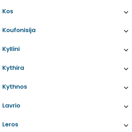
Kos
Koufonisija
Kyllíni
Kythira
Kythnos
Lavrio
Leros