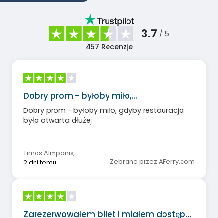
3.7
/ 5
457
Recenzje
Dobry prom - byłoby miło,…
Dobry prom - byłoby miło, gdyby restauracja
była otwarta dłużej
Timos Almpanis
,
Zebrane przez AFerry.com
2 dni temu
Zarezerwowałem bilet i miałem dostęp…