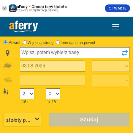
aFerry - Cheap ferry tickets
OTWARTE
Otwórz w aplikacji aFerry
Powrót
W jedną stronę
Inne dane na powrót
18+
< 18
Szukaj