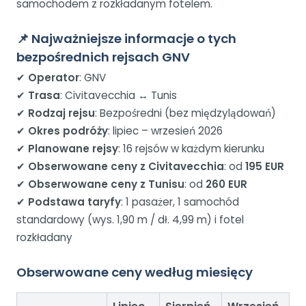
samochodem z rozkładanym fotelem.
📌 Najważniejsze informacje o tych
bezpośrednich rejsach GNV
✔
Operator
: GNV
✔
Trasa
: Civitavecchia ↔ Tunis
✔
Rodzaj rejsu
: Bezpośredni (bez międzylądowań)
✔
Okres podróży
: lipiec – wrzesień 2026
✔
Planowane rejsy
: 16 rejsów w każdym kierunku
✔
Obserwowane ceny z Civitavecchia
: od
195 EUR
✔
Obserwowane ceny z Tunisu
: od
260 EUR
✔
Podstawa taryfy
: 1 pasażer, 1 samochód
standardowy (wys. 1,90 m / dł. 4,99 m) i fotel
rozkładany
Obserwowane ceny według miesięcy