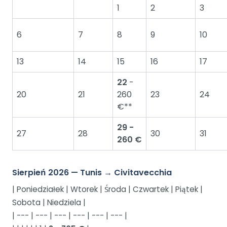
1
2
3
6
7
8
9
10
13
14
15
16
17
22
-
20
21
260
23
24
€**
29 -
27
28
30
31
260 €
Sierpień 2026 — Tunis → Civitavecchia
| Poniedziałek | Wtorek | Środa | Czwartek | Piątek |
Sobota | Niedziela |
| --- | --- | --- | --- | --- | --- |