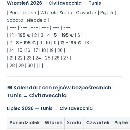
Wrzesień 2026 — Civitavecchia → Tunis
| Poniedziałek | Wtorek | Środa | Czwartek | Piątek |
Sobota | Niedziela |
| --- | --- | --- | --- | --- | --- |
| |
1 - 195 €
| 2 | 3 | 4 |
5 - 195 €
| 6 |
| 7 |
8 - 195 €
| 9 | 10 | 11 |
12 - 195 €
| 13 |
| 14 | 15 | 16 | 17 | 18 | 19 | 20 |
| 21 | 22 | 23 | 24 | 25 | 26 | 27 |
| 28 | 29 | 30 | | | | |
📅 Kalendarz cen rejsów bezpośrednich:
Tunis → Civitavecchia
Lipiec 2026 — Tunis → Civitavecchia
Poniedziałek
Wtorek
Środa
Czwartek
Piątek