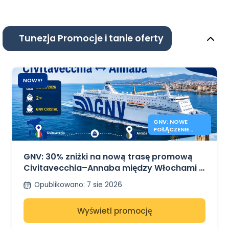
Tunezja Promocje i tanie oferty
NOWY!
GNV: NOWE
POŁĄCZENIE
PROMOWE
CIVITAVECCHIA
ANNABA
GNV: 30% zniżki na nową trasę promową
Civitavecchia–Annaba między Włochami a
Algierią
Opublikowano
:
7 sie 2026
Wyświetl promocję