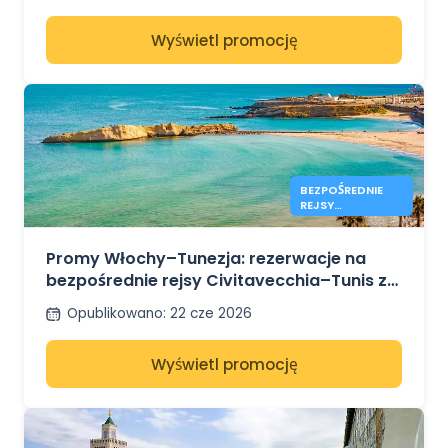
Wyświetl promocję
BEZPOŚREDNIE
REJSY
CIVITAVECCHIA–
TUNIS SĄ JUŻ
DOSTĘPNE Z GNV
Promy Włochy–Tunezja: rezerwacje na
bezpośrednie rejsy Civitavecchia–Tunis z
GNV na lato 2026 r. są już otwarte
Opublikowano
:
22 cze 2026
Wyświetl promocję