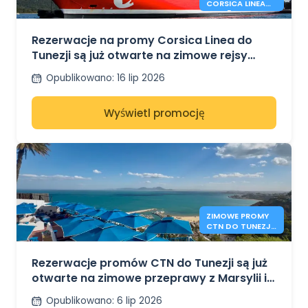
CORSICA LINEA
POMIĘDZY
MARSYLIĄ I
TUNISEM
Rezerwacje na promy Corsica Linea do
Tunezji są już otwarte na zimowe rejsy
między Marsylią a Tunisem
Opublikowano
:
16 lip 2026
Wyświetl promocję
ZIMOWE PROMY
CTN DO TUNEZJI
Z MARSYLII I
GENUI
Rezerwacje promów CTN do Tunezji są już
otwarte na zimowe przeprawy z Marsylii i
Genui
Opublikowano
:
6 lip 2026