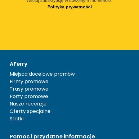
Anuluj subskrypcję w dowolnym momencie.
Polityka prywatności
AFerry
Miejsca docelowe promów
Firmy promowe
Trasy promowe
Porty promowe
Nasze recenzje
Oferty specjalne
Statki
Pomoc i przydatne informacje