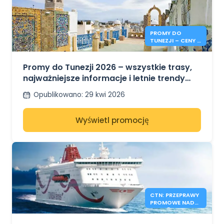
PROMY DO
TUNEZJI – CENY I
INFORMACJE NA
LATO 2026
Promy do Tunezji 2026 – wszystkie trasy,
najważniejsze informacje i letnie trendy
cenowe
Opublikowano
:
29 kwi 2026
Wyświetl promocję
CTN: PRZEPRAWY
PROMOWE NADAL
DOSTĘPNE LATEM
2026 R.