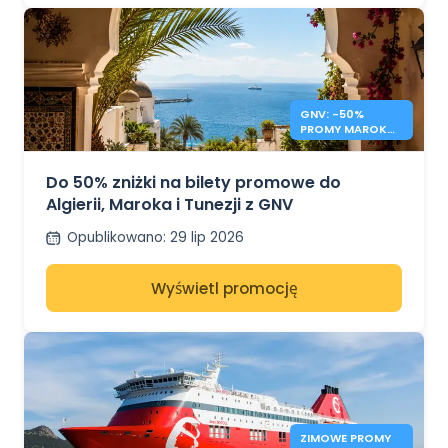
GNV: -50%
PROMY MAROKO,
TUNEZJA,
ALGIERIA
Do 50% zniżki na bilety promowe do
Algierii, Maroka i Tunezji z GNV
Opublikowano
:
29 lip 2026
Wyświetl promocję
ZIMOWE PROMY