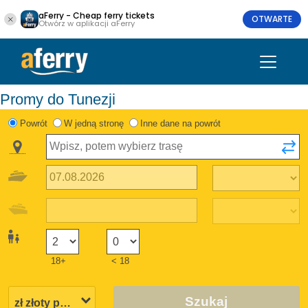
aFerry - Cheap ferry tickets
OTWARTE
Otwórz w aplikacji aFerry
Promy do Tunezji
Powrót
W jedną stronę
Inne dane na powrót
18+
< 18
Szukaj