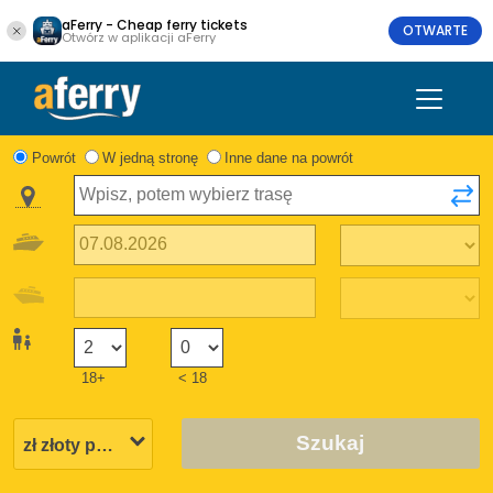
aFerry - Cheap ferry tickets
OTWARTE
Otwórz w aplikacji aFerry
Powrót
W jedną stronę
Inne dane na powrót
18+
< 18
Szukaj