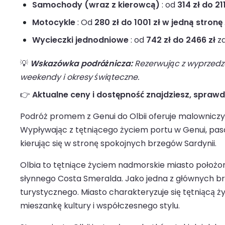
Samochody (wraz z kierowcą)
: od
314 zł do 21
Motocykle
: Od
280 zł do 1001 zł w jedną stronę
Wycieczki jednodniowe
: od
742 zł do 2466 zł
za
💡
Wskazówka podróżnicza:
Rezerwując z wyprzedze
weekendy i okresy świąteczne.
👉
Aktualne ceny i dostępność znajdziesz, spraw
Podróż promem z Genui do Olbii oferuje malowniczy
Wypływając z tętniącego życiem portu w Genui, pasa
kierując się w stronę spokojnych brzegów Sardynii.
Olbia to tętniące życiem nadmorskie miasto położone
słynnego Costa Smeralda. Jako jedna z głównych bra
turystycznego. Miasto charakteryzuje się tętniącą 
mieszankę kultury i współczesnego stylu.