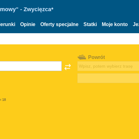
omowy" - Zwycięzca*
ierunki
Opinie
Oferty specjalne
Statki
Moje konto
Je
Powrót
< 18