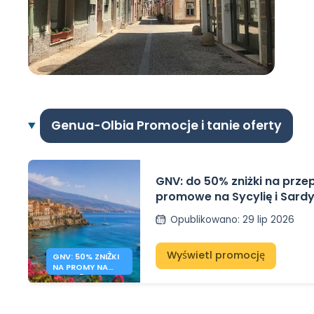
Genua-Olbia Promocje i tanie oferty
GNV: do 50% zniżki na prz
promowe na Sycylię i Sardy
Opublikowano
:
29 lip 2026
Wyświetl promocję
GNV: 50% ZNIŻKI
NA PROMY NA
SYCYLIĘ I
SARDYNIĘ