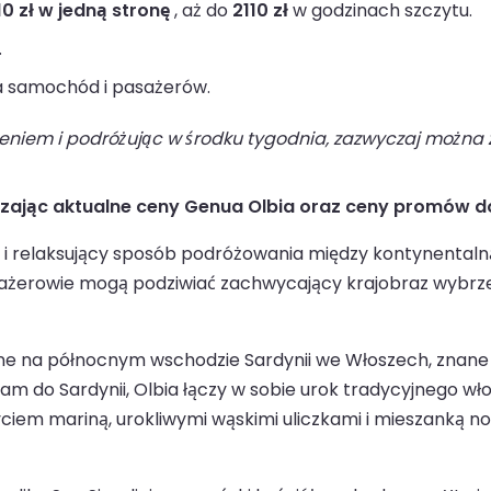
10 zł w jedną stronę
, aż do
2110 zł
w godzinach szczytu.
.
 samochód i pasażerów.
niem i podróżując w środku tygodnia, zazwyczaj można z
dzając aktualne ceny Genua Olbia oraz ceny promów d
 i relaksujący sposób podróżowania między kontynentalną
żerowie mogą podziwiać zachwycający krajobraz wybrzeża
 na północnym wschodzie Sardynii we Włoszech, znane z pi
m do Sardynii, Olbia łączy w sobie urok tradycyjnego w
życiem mariną, urokliwymi wąskimi uliczkami i mieszanką