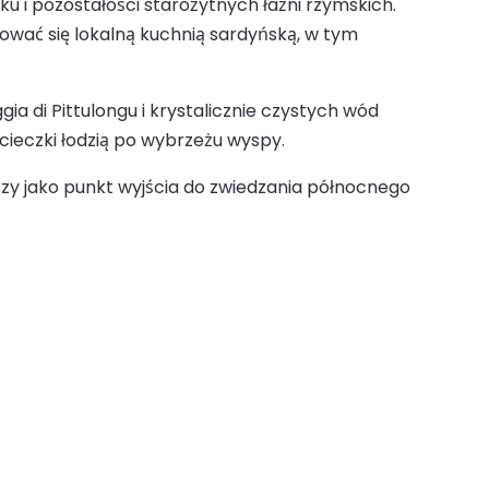
eku i pozostałości starożytnych łaźni rzymskich.
ować się lokalną kuchnią sardyńską, w tym
ia di Pittulongu i krystalicznie czystych wód
cieczki łodzią po wybrzeżu wyspy.
 czy jako punkt wyjścia do zwiedzania północnego