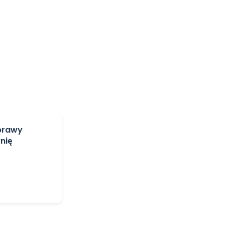
eprawy
nię