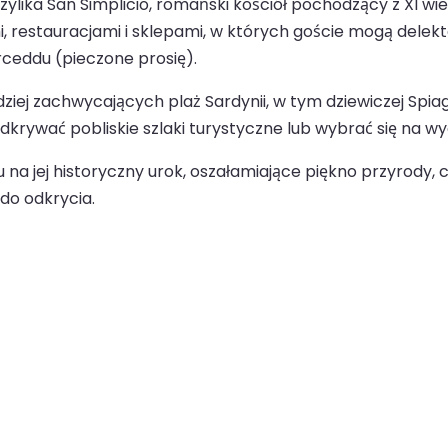
azylika San Simplicio, romański kościół pochodzący z XI wi
, restauracjami i sklepami, w których goście mogą delekt
rceddu (pieczone prosię).
iej zachwycających plaż Sardynii, w tym dziewiczej Spiagg
krywać pobliskie szlaki turystyczne lub wybrać się na wy
u na jej historyczny urok, oszałamiające piękno przyrody,
 do odkrycia.