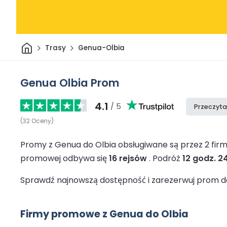
Dom
Trasy
Genua-Olbia
Genua Olbia Prom
4.1
/ 5
Przeczyta
(
32
Oceny
)
Promy z Genua do Olbia obsługiwane są przez 2 fi
promowej odbywa się
16 rejsów
.
Podróż
12 godz. 2
Sprawdź najnowszą dostępność i zarezerwuj prom do 
Firmy promowe z Genua do Olbia