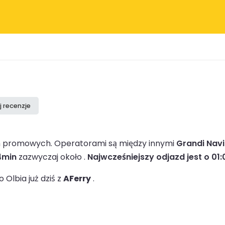
j recenzje
rm promowych.
Operatorami są między innymi
Grandi Navi
4min
zazwyczaj około .
Najwcześniejszy odjazd jest o 01:
Olbia już dziś z
AFerry
.