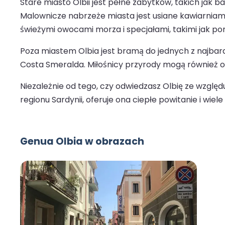
Stare miasto Olbii jest pełne zabytków, takich jak b
Malownicze nabrzeże miasta jest usiane kawiarniami
świeżymi owocami morza i specjałami, takimi jak po
Poza miastem Olbia jest bramą do jednych z najbardz
Costa Smeralda. Miłośnicy przyrody mogą również od
Niezależnie od tego, czy odwiedzasz Olbię ze względ
regionu Sardynii, oferuje ona ciepłe powitanie i wiele
Genua Olbia w obrazach