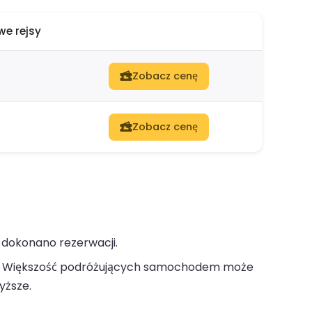
e rejsy
Zobacz cenę
Zobacz cenę
 dokonano rezerwacji.
Większość podróżujących samochodem może
yższe.