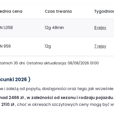
rednia cena
Czas trwania
Tygodniow
N 1,058
12g 48min
9 rejsy
LN 959
12g
7 rejsy
nich 30 dni. Ostatnia aktualizacja: 08/08/2026 01:00
unki 2026 )
i zależą od popytu, dostępności oraz tego, jak wcześnie
ad 2466 zł , w zależności od sezonu i rodzaju pojazdu.
 2110 zł
, choć w okresach szczytowych ceny mogą być w