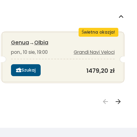
Świetna okazja!
Genua
→
Olbia
pon., 10 sie, 19:00
Grandi Navi Veloci
1479,20 zł
Szukaj