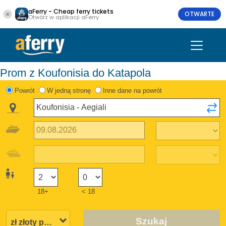
aFerry - Cheap ferry tickets
OTWARTE
Otwórz w aplikacji aFerry
Prom z Koufonisia do Katapola
Powrót
W jedną stronę
Inne dane na powrót
18+
< 18
Szukaj