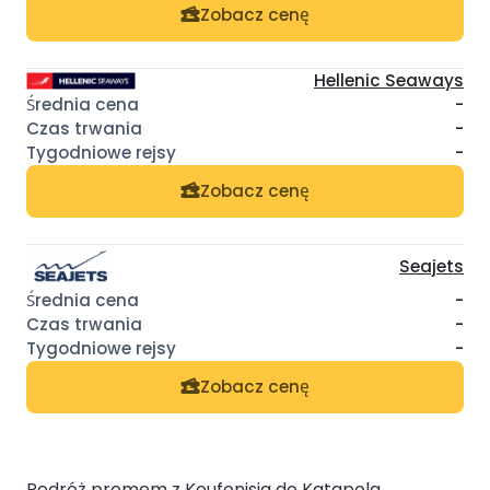
Zobacz cenę
Hellenic Seaways
-
-
-
Zobacz cenę
Seajets
-
-
-
Zobacz cenę
Podróż promem z Koufonisia do Katapola