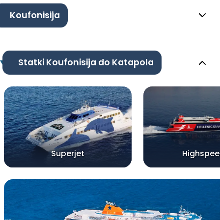
Koufonisija
Statki Koufonisija do Katapola
Superjet
Highspee