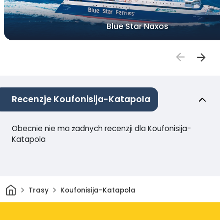
Blue Star Naxos
Recenzje Koufonisija-Katapola
Obecnie nie ma żadnych recenzji dla Koufonisija-
Katapola
Dom
Trasy
Koufonisija-Katapola