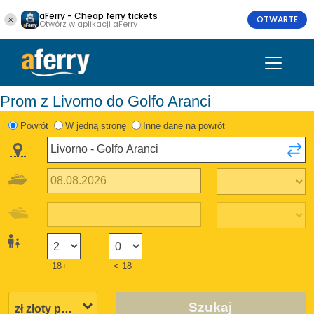
aFerry - Cheap ferry tickets
OTWARTE
Otwórz w aplikacji aFerry
Prom z Livorno do Golfo Aranci
Powrót
W jedną stronę
Inne dane na powrót
18+
< 18
Szukaj