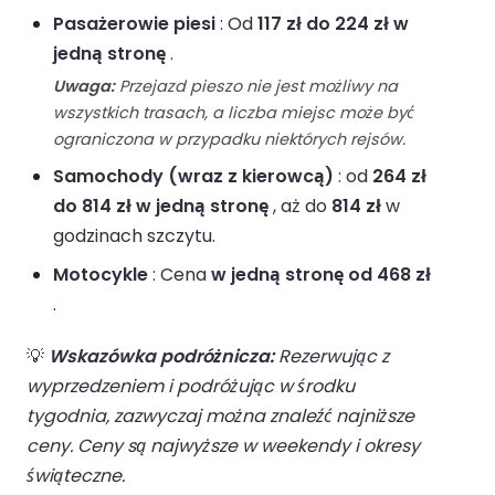
Pasażerowie piesi
: Od
117 zł do 224 zł w
jedną stronę
.
Uwaga:
Przejazd pieszo nie jest możliwy na
wszystkich trasach, a liczba miejsc może być
ograniczona w przypadku niektórych rejsów.
Samochody (wraz z kierowcą)
: od
264 zł
do 814 zł w jedną stronę
, aż do
814 zł
w
godzinach szczytu.
Motocykle
: Cena
w jedną stronę od 468 zł
.
💡
Wskazówka podróżnicza:
Rezerwując z
wyprzedzeniem i podróżując w środku
tygodnia, zazwyczaj można znaleźć najniższe
ceny. Ceny są najwyższe w weekendy i okresy
świąteczne.