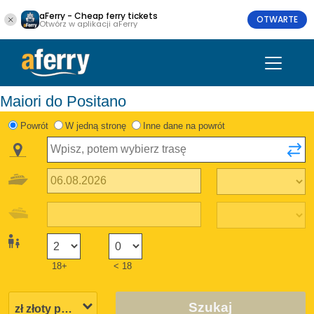
aFerry - Cheap ferry tickets
OTWARTE
Otwórz w aplikacji aFerry
Maiori do Positano
Powrót
W jedną stronę
Inne dane na powrót
18+
< 18
Szukaj