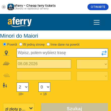
aFerry - Cheap ferry tickets
OTWARTE
Otwórz w aplikacji aFerry
Minori do Maiori
Powrót
W jedną stronę
Inne dane na powrót
18+
< 18
Szukaj