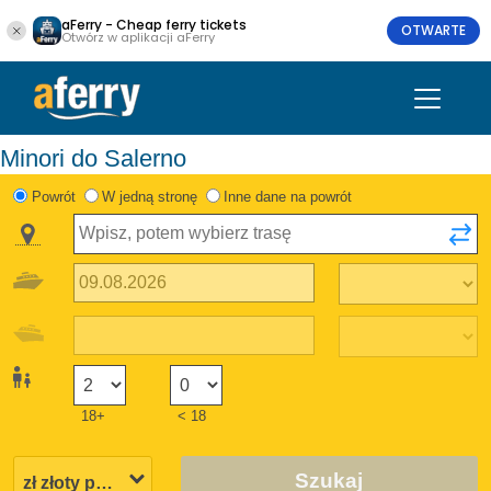
aFerry - Cheap ferry tickets
OTWARTE
Otwórz w aplikacji aFerry
Minori do Salerno
Powrót
W jedną stronę
Inne dane na powrót
18+
< 18
Szukaj