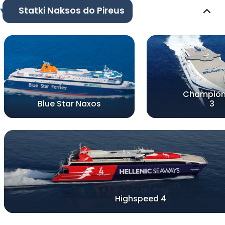
Statki Naksos do Pireus
Champion
Blue Star Naxos
3
Highspeed 4