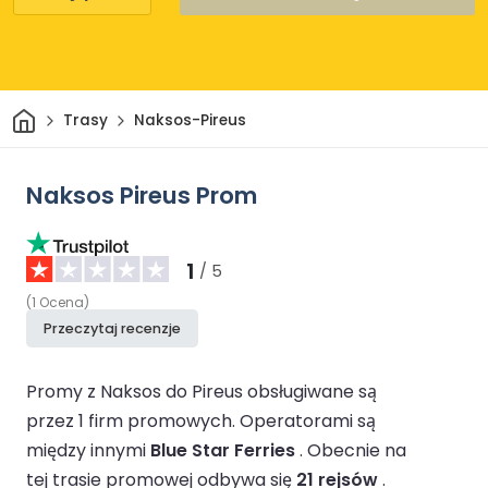
Dom
Trasy
Naksos-Pireus
Naksos Pireus Prom
1
/ 5
(
1
Ocena
)
Przeczytaj recenzje
Promy z Naksos do Pireus obsługiwane są
przez 1 firm promowych.
Operatorami są
między innymi
Blue Star Ferries
.
Obecnie na
tej trasie promowej odbywa się
21 rejsów
.