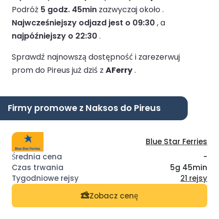
Podróż
5 godz. 45min
zazwyczaj około .
Najwcześniejszy odjazd jest o 09:30
, a
najpóźniejszy o 22:30
.
Sprawdź najnowszą dostępność i zarezerwuj
prom do Pireus już dziś z
AFerry
.
Firmy promowe z Naksos do Pireus
Blue Star Ferries
-
5g 45min
21 rejsy
Zobacz cenę