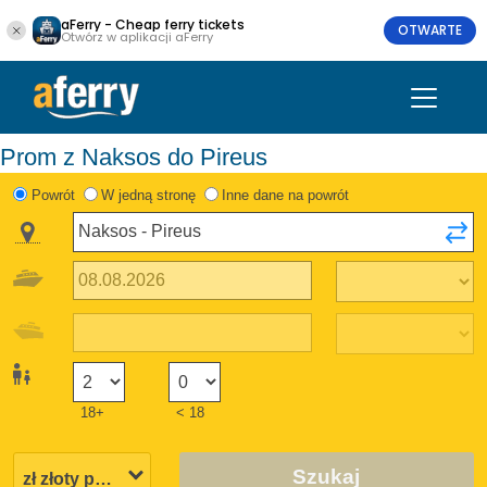
aFerry - Cheap ferry tickets
OTWARTE
Otwórz w aplikacji aFerry
Prom z Naksos do Pireus
Powrót
W jedną stronę
Inne dane na powrót
18+
< 18
Szukaj