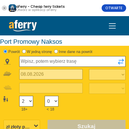
aFerry - Cheap ferry tickets
OTWARTE
Otwórz w aplikacji aFerry
Port Promowy Naksos
Powrót
W jedną stronę
Inne dane na powrót
18+
< 18
Szukaj