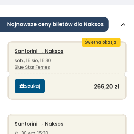
Najnowsze ceny biletów dla Naksos
Świetna okazja!
Santorini
→
Naksos
sob., 15 sie, 15:30
Blue Star Ferries
266,20 zł
Szukaj
Santorini
→
Naksos
śr., 30 wrz, 15:30