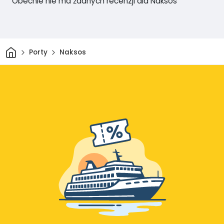
Obecnie nie ma żadnych recenzji dla Naksos
Dom
Porty
Naksos