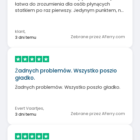
łatwa do zrozumienia dla osób płynących
statkiem po raz pierwszy. Jedynym punktem, na
który należy zwrócić uwagę, jest wyraźne
oznaczenie WEJŚCIA i WYJŚCIA w strefie
gastronomicznej. W rzeczywistości ludzie
klant
,
chodzili w kółko wokół bufetu mięsnego.
Zebrane przez AFerry.com
3 dni temu
Żadnych problemów. Wszystko poszło
gładko.
Żadnych problemów. Wszystko poszło gładko.
Evert Vaartjes
,
Zebrane przez AFerry.com
3 dni temu