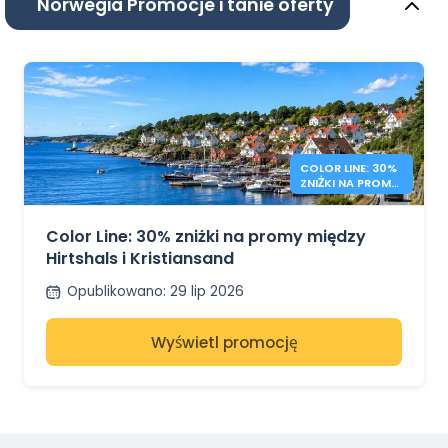
Norwegia Promocje i tanie oferty
COLOR LINE: 30%
ZNIŻKI NA PROMY
DANIA –
NORWEGIA
Color Line: 30% zniżki na promy między
Hirtshals i Kristiansand
Opublikowano
:
29 lip 2026
Wyświetl promocję