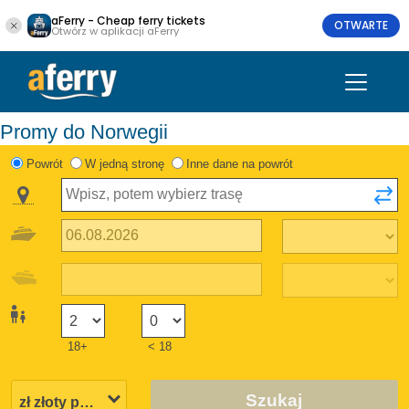
aFerry - Cheap ferry tickets
OTWARTE
Otwórz w aplikacji aFerry
Promy do Norwegii
Powrót
W jedną stronę
Inne dane na powrót
18+
< 18
Szukaj