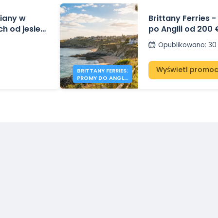
miany w
Brittany Ferries 
h od jesieni
po Anglii od 200 
Opublikowano
:
30
Wyświetl promoc
BRITTANY FERRIES:
PROMY DO ANGLII
OD 200 €