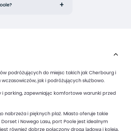
Poole?
ów podróżujących do miejsc takich jak Cherbourg i
wczasowiczów, jak i podróżujących służbowo.
y i parking, zapewniając komfortowe warunki przed
abrzeża i pięknych plaż. Miasto oferuje takie
Dorset i Nowego Lasu, port Poole jest idealnym
est również dobrze połączony drogą lądową i koleją,