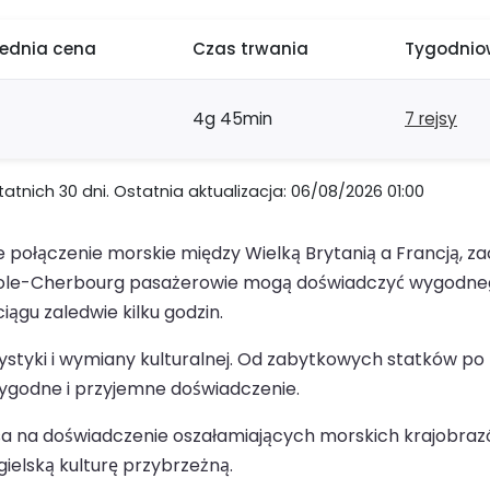
rednia cena
Czas trwania
Tygodniow
4g 45min
7 rejsy
nich 30 dni. Ostatnia aktualizacja: 06/08/2026 01:00
połączenie morskie między Wielką Brytanią a Francją, z
 Poole-Cherbourg pasażerowie mogą doświadczyć wygodneg
ągu zaledwie kilku godzin.
turystyki i wymiany kulturalnej. Od zabytkowych statkó
ygodne i przyjemne doświadczenie.
 na doświadczenie oszałamiających morskich krajobrazó
gielską kulturę przybrzeżną.