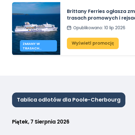
Brittany Ferries ogłasza z
trasach promowych i rejsac
2026 r.
Opublikowano
:
10 lip 2026
Wyświetl promocję
ZMIANY W
TRASACH
PROMÓW
BRITTANY FERRIES
Tablica odlotów dla Poole-Cherbourg
Piątek, 7 Sierpnia 2026