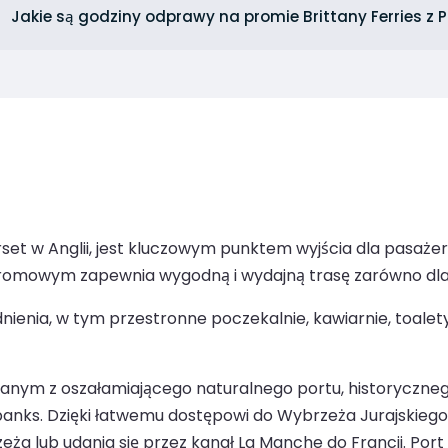
Jakie są godziny odprawy na promie Brittany Ferries z 
et w Anglii, jest kluczowym punktem wyjścia dla pasażer
omowym zapewnia wygodną i wydajną trasę zarówno dla 
enia, w tym przestronne poczekalnie, kawiarnie, toalet
ym z oszałamiającego naturalnego portu, historycznego n
anks. Dzięki łatwemu dostępowi do Wybrzeża Jurajskiego 
 lub udania się przez kanał La Manche do Francji. Port j