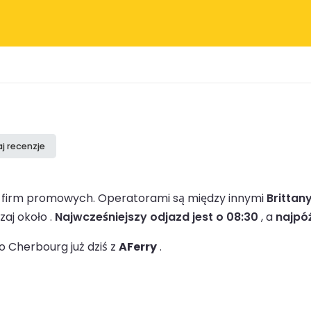
j recenzje
1 firm promowych.
Operatorami są między innymi
Brittany
aj około .
Najwcześniejszy odjazd jest o 08:30
, a
najpóź
 Cherbourg już dziś z
AFerry
.