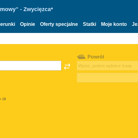
omowy" - Zwycięzca*
ierunki
Opinie
Oferty specjalne
Statki
Moje konto
Je
Powrót
< 18