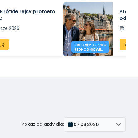
- Krótkie rejsy promem
Prom d
€
od 41 €
 cze 2026
Opub
ję
Wyświ
BRITTANY FERRIES:
JEDNODNIOWE
WYCIECZKI PO
ANGLII OD 41€
Pokaż odjazdy dla
:
07.08.2026