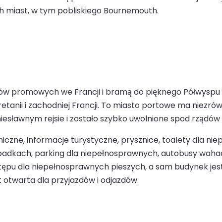
ch miast, w tym pobliskiego Bournemouth.
tów promowych we Francji i bramą do pięknego Półwyspu
nii i zachodniej Francji. To miasto portowe ma niezrówn
niesławnym rejsie i zostało szybko uwolnione spod rządów
iczne, informacje turystyczne, prysznice, toalety dla n
ypadkach, parking dla niepełnosprawnych, autobusy waha
u dla niepełnosprawnych pieszych, a sam budynek jest 
t otwarta dla przyjazdów i odjazdów.