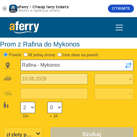
aFerry - Cheap ferry tickets
OTWARTE
Otwórz w aplikacji aFerry
Prom z Rafina do Mykonos
Powrót
W jedną stronę
Inne dane na powrót
18+
< 18
Szukaj