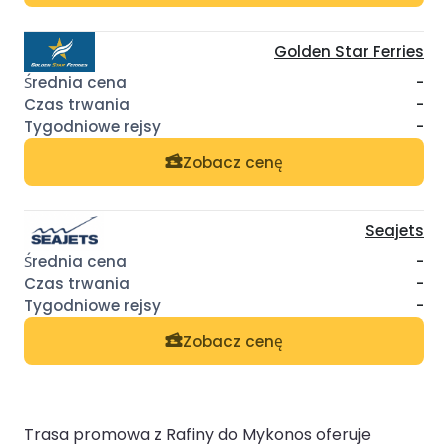
Golden Star Ferries
-
-
-
Zobacz cenę
Seajets
-
-
-
Zobacz cenę
Trasa promowa z Rafiny do Mykonos oferuje