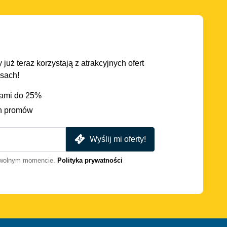
 już teraz korzystają z atrakcyjnych ofert
asach!
iami do 25%
h promów
Wyślij mi oferty!
dowolnym momencie.
Polityka prywatności