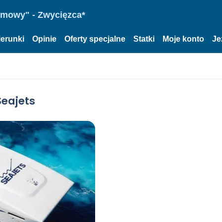
omowy" - Zwycięzca*
ierunki
Opinie
Oferty specjalne
Statki
Moje konto
Je
Seajets