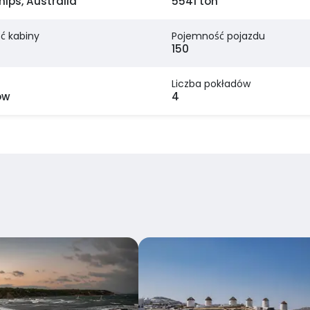
hips, Australia
5541 ton
ć kabiny
Pojemność pojazdu
150
Liczba pokładów
ów
4