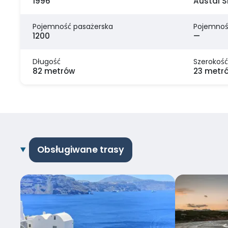
1996
Austal S
Pojemność pasażerska
Pojemnoś
1200
—
Długość
Szerokość
82 metrów
23 metr
Obsługiwane trasy