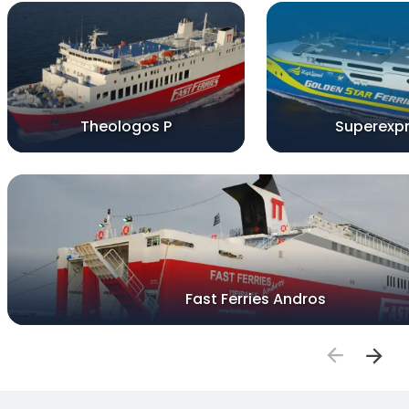
Theologos P
Superexp
Fast Ferries Andros