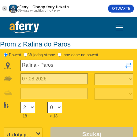
aFerry - Cheap ferry tickets
OTWARTE
Otwórz w aplikacji aFerry
Prom z Rafina do Paros
Powrót
W jedną stronę
Inne dane na powrót
18+
< 18
Szukaj