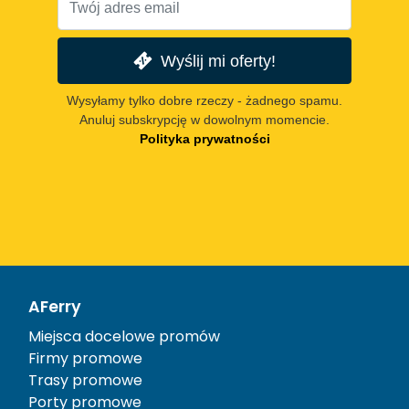
Wyślij mi oferty!
Wysyłamy tylko dobre rzeczy - żadnego spamu.
Anuluj subskrypcję w dowolnym momencie.
Polityka prywatności
AFerry
Miejsca docelowe promów
Firmy promowe
Trasy promowe
Porty promowe