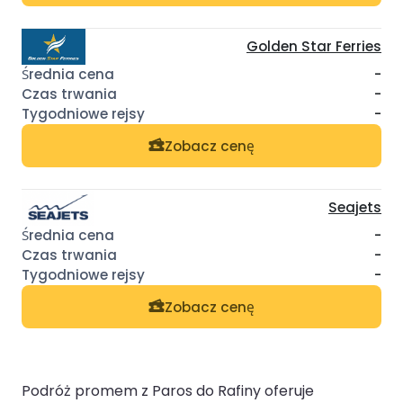
Golden Star Ferries
-
-
-
Zobacz cenę
Seajets
-
-
-
Zobacz cenę
Podróż promem z Paros do Rafiny oferuje