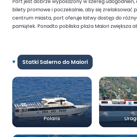
Port jest dobrze wyposażony w szereg udogodnień,
bilety promowe i poczekalnie, aby się zrelaksować 
centrum miasta, port oferuje łatwy dostęp do różnyc
pamiątek. Ponadto pobliska plaża Maiori zwiększa a
Statki Salerno do Maiori
Polaris
Urag