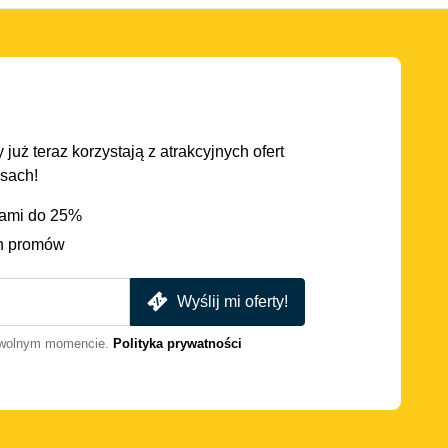
 już teraz korzystają z atrakcyjnych ofert
asach!
iami do 25%
h promów
Wyślij mi oferty!
dowolnym momencie.
Polityka prywatności