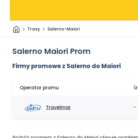
Dom
Trasy
Salerno-Maiori
Salerno Maiori Prom
Firmy promowe z Salerno do Maiori
Operator promu
Ś
Travelmar
-
Podróż promem z Salerno do Maiori oferuje oszałamiaj