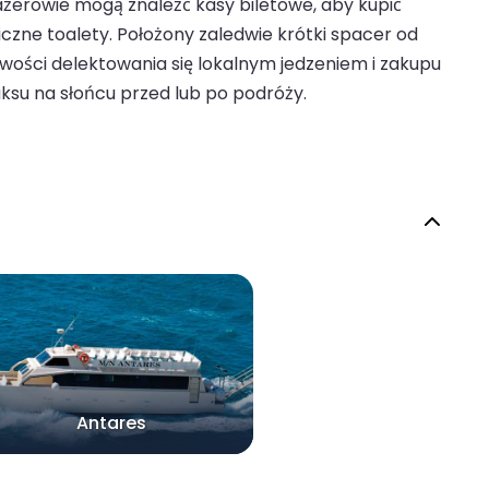
erowie mogą znaleźć kasy biletowe, aby kupić
czne toalety. Położony zaledwie krótki spacer od
iwości delektowania się lokalnym jedzeniem i zakupu
ksu na słońcu przed lub po podróży.
Antares