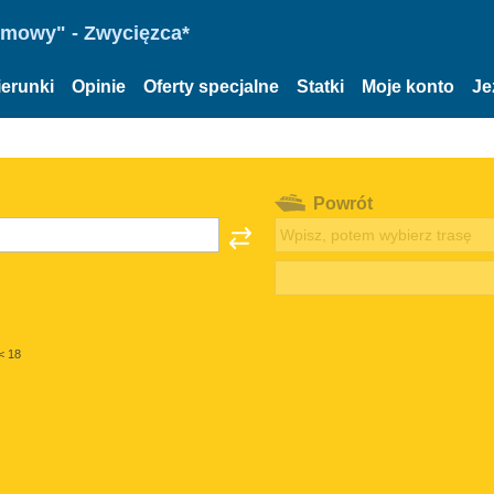
omowy" - Zwycięzca*
ierunki
Opinie
Oferty specjalne
Statki
Moje konto
Je
Powrót
< 18