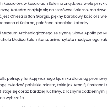
 kościołów; w kościołach Salerno znajdziesz wiele przykła
tyczną. Katedra znajduje się na starówce Salerno, ma dzw
, jest Chiesa di San Giorgio, piękny barokowy kościół z w
iocesano di Salerno, położone niedaleko katedry.
d Muzeum Archeologicznego ze słynną Głową Apolla po M
chola Medica Salernitana, uniwersytetu medycznego zało
alfi, pełniący funkcję ważnego łącznika dla usług promow
zwiedzać pobliskie miasta, takie jak Amalfi, Positano i w
 staje się coraz bardziej ruchliwy, z licznymi codzien
kne wybrzeże.