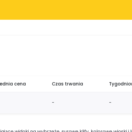
rednia cena
Czas trwania
Tygodniow
-
-
ące widoki na wybrzeże, surowe klify, kolorowe wioski i lś