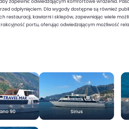
 aby zapewnić odwiedzającym komfortowe wrażenia. Pasaż
przed odpłynięciem. Dla wygody dostępne są również publi
h restauracji, kawiarni i sklepów, zapewniając wiele możl
trakcyjność portu, oferując odwiedzającym możliwość rela
ano 90
Sirius