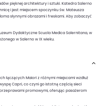
dów pięknej architektury i sztuki. Katedra Salerno
onnicę i jest miejscem spoczynku św. Mateusza
ieloma słynnymi obrazami i freskami. Aby zobaczyć
uzeum Dydaktyczne Scuola Medica Salernitana, w
żonego w Salerno w IX wieku.
ych łączących Maiori z różnymi miejscami wzdłuż
yspę Capri, co czyni go istotną częścią sieci
nymi przeprawami promowymi, oferując pasażerom