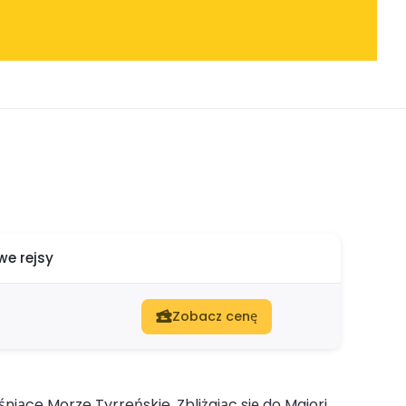
e rejsy
Zobacz cenę
niące Morze Tyrreńskie. Zbliżając się do Maiori,