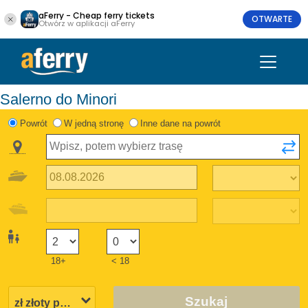
aFerry - Cheap ferry tickets
OTWARTE
Otwórz w aplikacji aFerry
Salerno do Minori
Powrót
W jedną stronę
Inne dane na powrót
18+
< 18
Szukaj