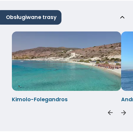
Obsługiwane trasy
Kimolo-Folegandros
And