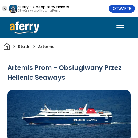
aFerry - Cheap ferry tickets
OTWARTE
Otwórz w aplikacji aFerry
Dom
Statki
Artemis
Artemis Prom - Obsługiwany Przez
Hellenic Seaways