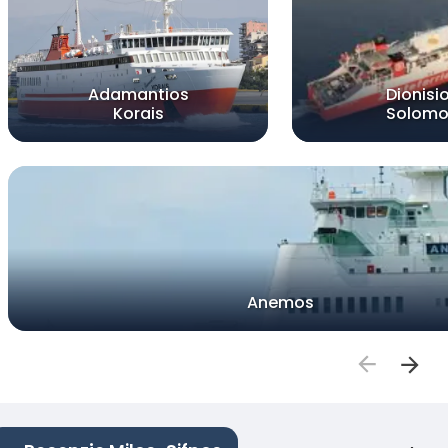
Adamantios
Dionisi
Korais
Solomo
Anemos