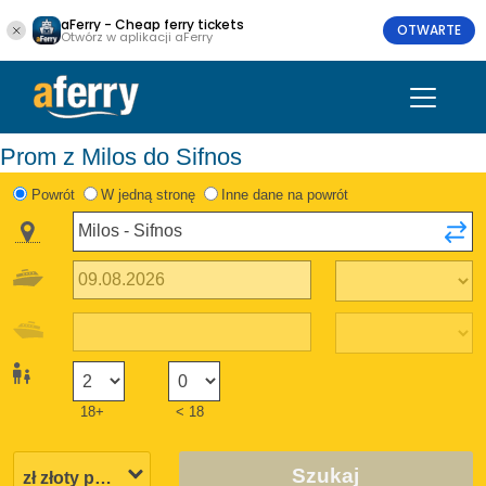
aFerry - Cheap ferry tickets
OTWARTE
Otwórz w aplikacji aFerry
Prom z Milos do Sifnos
Powrót
W jedną stronę
Inne dane na powrót
18+
< 18
Szukaj