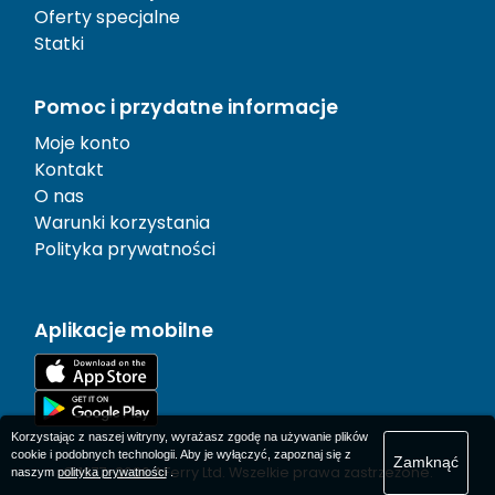
Oferty specjalne
Statki
Pomoc i przydatne informacje
Moje konto
Kontakt
O nas
Warunki korzystania
Polityka prywatności
Aplikacje mobilne
Korzystając z naszej witryny, wyrażasz zgodę na używanie plików
cookie i podobnych technologii. Aby je wyłączyć, zapoznaj się z
Zamknąć
© 1977-
2026
AFerry Ltd. Wszelkie prawa zastrzeżone.
naszym
polityka prywatności
.