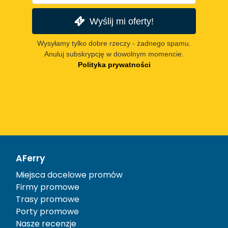
Wyślij mi oferty!
Wysyłamy tylko dobre rzeczy - żadnego spamu.
Anuluj subskrypcję w dowolnym momencie.
Polityka prywatności
AFerry
Miejsca docelowe promów
Firmy promowe
Trasy promowe
Porty promowe
Nasze recenzje